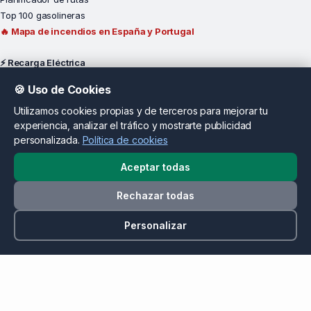
Top 100 gasolineras
🔥 Mapa de incendios en España y Portugal
⚡ Recarga Eléctrica
Mapa de cargadores
🍪 Uso de Cookies
Planificador rutas EV
Utilizamos cookies propias y de terceros para mejorar tu
Cargar cerca de mí
experiencia, analizar el tráfico y mostrarte publicidad
Cargadores por provincia
personalizada.
Política de cookies
Madrid
Barcelona
Aceptar todas
Valencia
Rechazar todas
Sevilla
Málaga
Personalizar
Alicante
Operadores y Potencia
Por Operador
Iberdrola
Endesa X Way