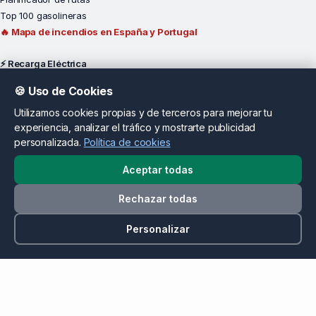
Top 100 gasolineras
🔥 Mapa de incendios en España y Portugal
⚡ Recarga Eléctrica
Mapa de cargadores
🍪 Uso de Cookies
Planificador rutas EV
Utilizamos cookies propias y de terceros para mejorar tu
Cargar cerca de mí
experiencia, analizar el tráfico y mostrarte publicidad
Cargadores por provincia
personalizada.
Política de cookies
Madrid
Barcelona
Aceptar todas
Valencia
Rechazar todas
Sevilla
Málaga
Personalizar
Alicante
Operadores y Potencia
Por Operador
Iberdrola
Endesa X Way