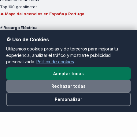
Top 100 gasolineras
🔥 Mapa de incendios en España y Portugal
⚡ Recarga Eléctrica
Mapa de cargadores
🍪 Uso de Cookies
Planificador rutas EV
Utilizamos cookies propias y de terceros para mejorar tu
Cargar cerca de mí
experiencia, analizar el tráfico y mostrarte publicidad
Cargadores por provincia
personalizada.
Política de cookies
Madrid
Barcelona
Aceptar todas
Valencia
Rechazar todas
Sevilla
Málaga
Personalizar
Alicante
Operadores y Potencia
Por Operador
Iberdrola
Endesa X Way