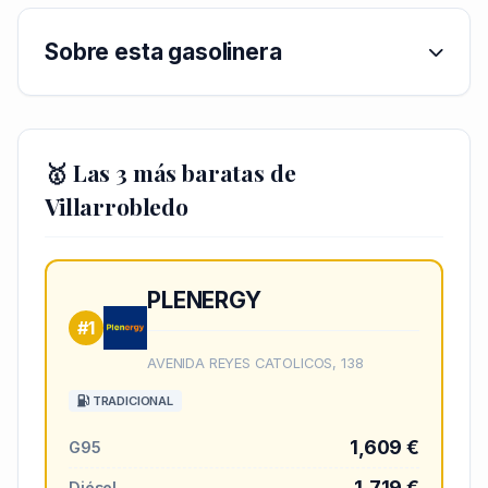
Sobre esta gasolinera
🥇 Las 3 más baratas de
Villarrobledo
PLENERGY
#1
AVENIDA REYES CATOLICOS, 138
TRADICIONAL
1,609 €
G95
1,719 €
Diésel