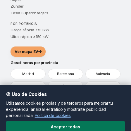
Zunder
Tesla Superchargers
POR POTENCIA
Carga rápida ≥50 kW
Ultra-rápida ≥150 kW
Ver mapa EV
Gasolineras por provincia
Madrid
Barcelona
Valencia
Sevilla
Málaga
Alicante
🍪 Uso de Cookies
Murcia
Vizcaya
Ver todas
Utilizamos cookies propias y de terceros para mejorar tu
experiencia, analizar el tráfico y mostrarte publicidad
¿Eres propietario de una gasolinera?
personalizada.
Política de cookies
Destaca tu estación, actualiza tus precios y llega a
conductores que ya están comparando opciones en tu
Aceptar todas
zona.