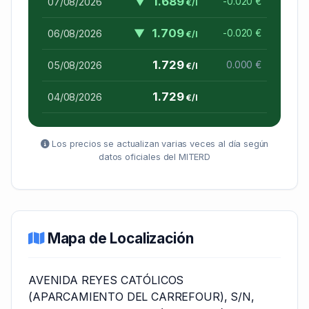
▼
1.689
07/08/2026
-0.020 €
€/l
▼
1.709
06/08/2026
-0.020 €
€/l
1.729
05/08/2026
0.000 €
€/l
1.729
04/08/2026
€/l
Los precios se actualizan varias veces al día según
datos oficiales del MITERD
Mapa de Localización
AVENIDA REYES CATÓLICOS
(APARCAMIENTO DEL CARREFOUR), S/N,