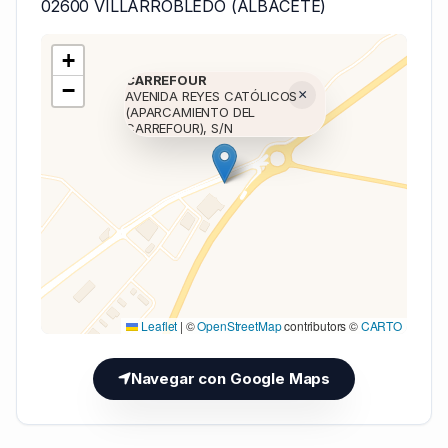
02600 VILLARROBLEDO (ALBACETE)
+
CARREFOUR
−
×
AVENIDA REYES CATÓLICOS
(APARCAMIENTO DEL
CARREFOUR), S/N
Cargando mapa (V7 Inline)...
Leaflet
|
©
OpenStreetMap
contributors ©
CARTO
Navegar con Google Maps