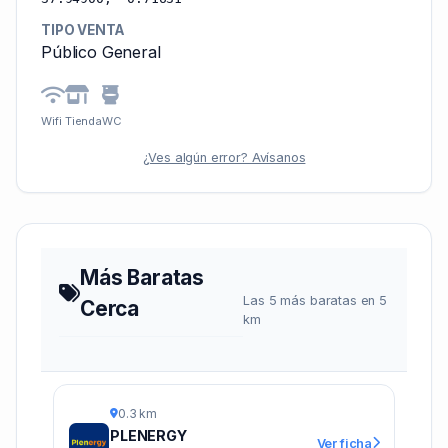
TIPO VENTA
Público General
Wifi
Tienda
WC
¿Ves algún error? Avísanos
Más Baratas
Las 5 más baratas en 5
Cerca
km
0.3 km
PLENERGY
Ver ficha