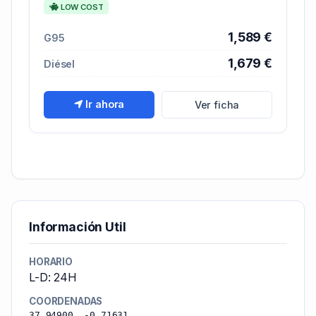
LOW COST
1,589 €
G95
1,679 €
Diésel
Ir ahora
Ver ficha
Información Util
HORARIO
L-D: 24H
COORDENADAS
37.94900, -0.71631