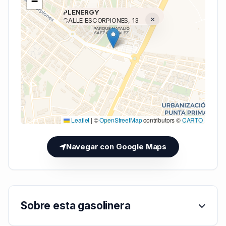
−
PLENERGY
×
CALLE ESCORPIONES, 13
Cargando mapa (V7 Inline)...
Leaflet
|
©
OpenStreetMap
contributors ©
CARTO
Navegar con Google Maps
Sobre esta gasolinera