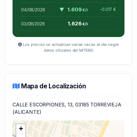
▼
1.609
04/08/2026
-0.017 €
€/l
1.626
03/08/2026
€/l
Los precios se actualizan varias veces al día según
datos oficiales del MITERD
Mapa de Localización
CALLE ESCORPIONES, 13, 03185 TORREVIEJA
(ALICANTE)
+