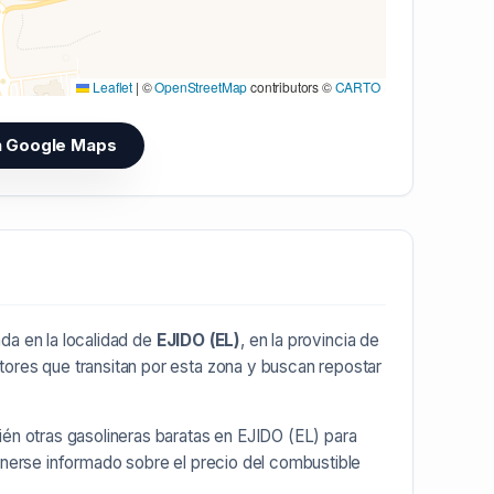
Leaflet
|
©
OpenStreetMap
contributors ©
CARTO
n Google Maps
da en la localidad de
EJIDO (EL)
, en la provincia de
tores que transitan por esta zona y buscan repostar
ién otras
gasolineras baratas en EJIDO (EL)
para
enerse informado sobre el precio del combustible