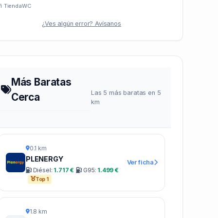
i
Tienda
WC
¿Ves algún error? Avísanos
Más Baratas
Las 5 más baratas en 5
Cerca
km
0.1 km
PLENERGY
Ver ficha
Diésel:
1.717 €
G95:
1.499 €
Top 1
1.8 km