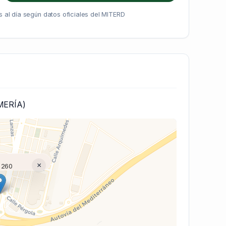
 al día según datos oficiales del MITERD
MERÍA)
×
 260
(V7 Inline)...