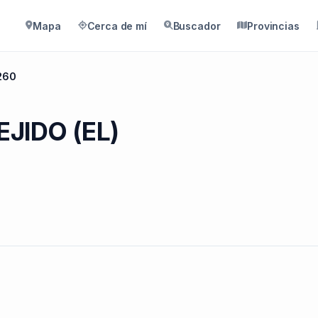
Mapa
Cerca de mí
Buscador
Provincias
260
EJIDO (EL)