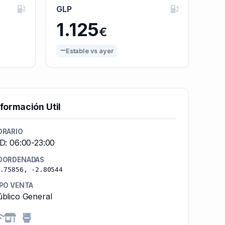
GLP
1.125
€
Estable vs ayer
nformación Util
ORARIO
D: 06:00-23:00
OORDENADAS
.75856, -2.80544
IPO VENTA
blico General