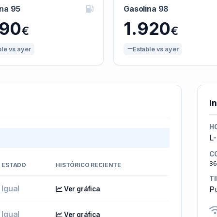
ina 95
Gasolina 98
790
1.920
€
€
ble vs ayer
Estable vs ayer
I
H
L-
C
36
ESTADO
HISTÓRICO RECIENTE
T
Igual
Pú
Ver gráfica
Igual
Ver gráfica