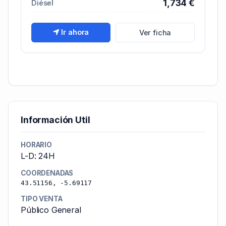
1,734 €
Diésel
Ir ahora
Ver ficha
Información Util
HORARIO
L-D: 24H
COORDENADAS
43.51156, -5.69117
TIPO VENTA
Público General