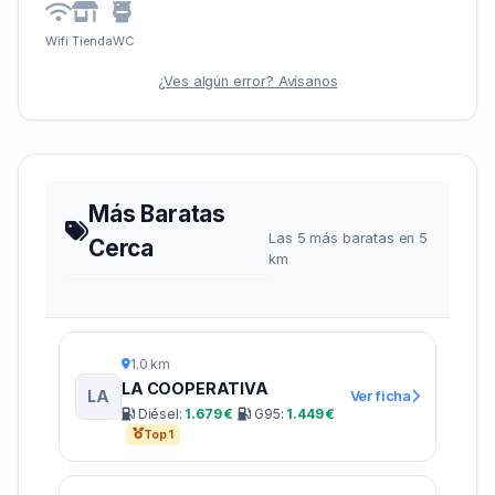
Wifi
Tienda
WC
¿Ves algún error? Avísanos
Más Baratas
Las 5 más baratas en 5
Cerca
km
1.0 km
LA COOPERATIVA
LA
Ver ficha
Diésel:
1.679 €
G95:
1.449 €
Top 1