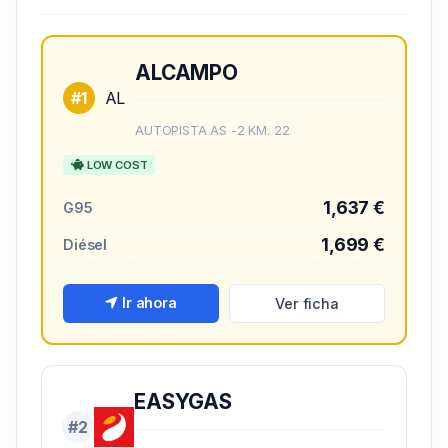
ALCAMPO
#1
AL
AUTOPISTA AS -2 KM. 22
LOW COST
1,637 €
G95
1,699 €
Diésel
Ir ahora
Ver ficha
EASYGAS
#2