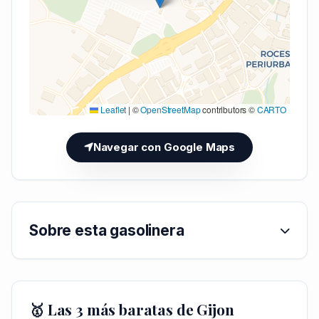
Cargando mapa (V7 Inline)...
Leaflet
|
©
OpenStreetMap
contributors ©
CARTO
Navegar con Google Maps
Sobre esta gasolinera
🥇 Las 3 más baratas de Gijon