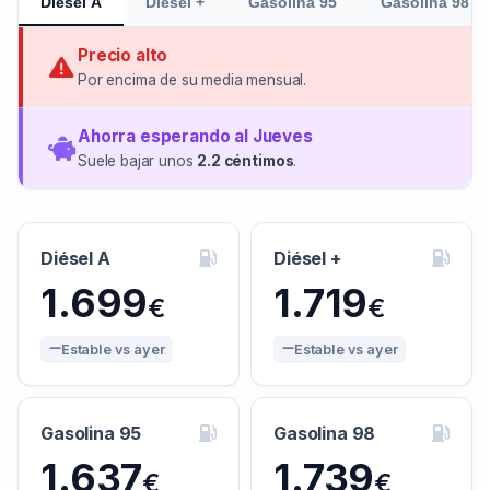
Diésel A
Diésel +
Gasolina 95
Gasolina 98
Precio alto
Por encima de su media mensual.
Ahorra esperando al Jueves
Suele bajar unos
2.2 céntimos
.
Diésel A
Diésel +
1.699
1.719
€
€
Estable vs ayer
Estable vs ayer
Gasolina 95
Gasolina 98
1.637
1.739
€
€