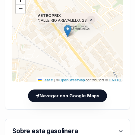
−
PETROPRIX
×
CALLE RIO AREVALILLO, 23
Cargando mapa (V7 Inline)...
Leaflet
|
©
OpenStreetMap
contributors ©
CARTO
Navegar con Google Maps
Sobre esta gasolinera