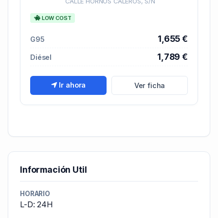
CALLE HORNOS CALEROS, S/N
LOW COST
1,655 €
G95
1,789 €
Diésel
Ir ahora
Ver ficha
Información Util
HORARIO
L-D: 24H