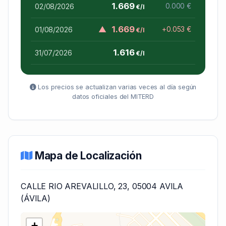
1.669
02/08/2026
0.000 €
€/l
▲
1.669
01/08/2026
+0.053 €
€/l
1.616
31/07/2026
€/l
Los precios se actualizan varias veces al día según
datos oficiales del MITERD
Mapa de Localización
CALLE RIO AREVALILLO, 23, 05004 AVILA
(ÁVILA)
+