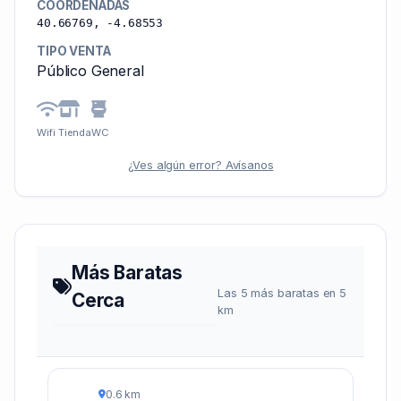
COORDENADAS
40.66769, -4.68553
TIPO VENTA
Público General
Wifi
Tienda
WC
¿Ves algún error? Avísanos
Más Baratas
Las 5 más baratas en 5
Cerca
km
0.6 km