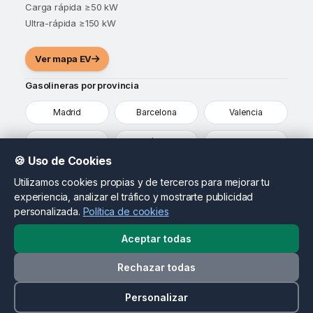
Carga rápida ≥50 kW
Ultra-rápida ≥150 kW
Ver mapa EV
Gasolineras por provincia
Madrid
Barcelona
Valencia
Sevilla
Málaga
Alicante
🍪 Uso de Cookies
Murcia
Vizcaya
Ver todas
Utilizamos cookies propias y de terceros para mejorar tu
experiencia, analizar el tráfico y mostrarte publicidad
¿Eres propietario de una gasolinera?
personalizada.
Política de cookies
Destaca tu estación, actualiza tus precios y llega a
conductores que ya están comparando opciones en tu
Aceptar todas
zona.
Rechazar todas
Contactar como propietario
© 2026 MapasDeGasolineras.com. Todos los derechos
Personalizar
reservados.