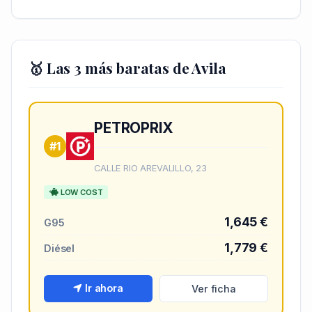
🥇 Las 3 más baratas de Avila
PETROPRIX
#1
CALLE RIO AREVALILLO, 23
LOW COST
1,645 €
G95
1,779 €
Diésel
Ir ahora
Ver ficha