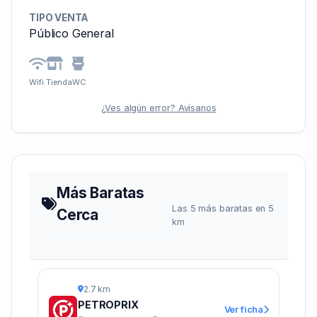
TIPO VENTA
Público General
Wifi
Tienda
WC
¿Ves algún error? Avísanos
Más Baratas
Las 5 más baratas en 5
Cerca
km
2.7 km
PETROPRIX
Ver ficha