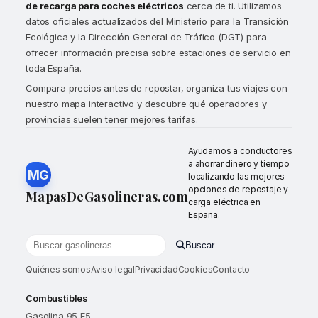
de recarga para coches eléctricos
cerca de ti. Utilizamos
datos oficiales actualizados del Ministerio para la Transición
Ecológica y la Dirección General de Tráfico (DGT) para
ofrecer información precisa sobre estaciones de servicio en
toda España.
Compara precios antes de repostar, organiza tus viajes con
nuestro mapa interactivo y descubre qué operadores y
provincias suelen tener mejores tarifas.
Ayudamos a conductores
a ahorrar dinero y tiempo
MG
localizando las mejores
opciones de repostaje y
MapasDeGasolineras.com
carga eléctrica en
España.
Buscar
Buscar gasolineras por localidad o provincia
Quiénes somos
Aviso legal
Privacidad
Cookies
Contacto
Combustibles
Gasolina 95 E5