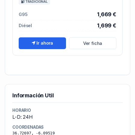
TRADICIONAL
1,669 €
G95
1,699 €
Diésel
Ir ahora
Ver ficha
Información Util
HORARIO
L-D: 24H
COORDENADAS
36.72697, -6.09519