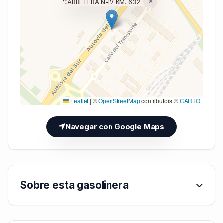
×
CARRETERA N-IV KM. 632
Cargando mapa (V7 Inline)...
Leaflet
|
©
OpenStreetMap
contributors ©
CARTO
Navegar con Google Maps
Sobre esta gasolinera