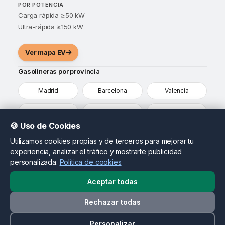
POR POTENCIA
Carga rápida ≥50 kW
Ultra-rápida ≥150 kW
Ver mapa EV
Gasolineras por provincia
Madrid
Barcelona
Valencia
Sevilla
Málaga
Alicante
🍪 Uso de Cookies
Murcia
Vizcaya
Ver todas
Utilizamos cookies propias y de terceros para mejorar tu
experiencia, analizar el tráfico y mostrarte publicidad
¿Eres propietario de una gasolinera?
personalizada.
Política de cookies
Destaca tu estación, actualiza tus precios y llega a
conductores que ya están comparando opciones en tu
Aceptar todas
zona.
Rechazar todas
Contactar como propietario
© 2026 MapasDeGasolineras.com. Todos los derechos
Personalizar