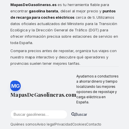
MapasDeGasolineras.es
es tu herramienta fiable para
encontrar
gasolina barata
, diésel al mejor precio y
puntos
de recarga para coches eléctricos
cerca de ti. Utilizamos
datos oficiales actualizados del Ministerio para la Transición
Ecológica y la Dirección General de Tráfico (DGT) para
ofrecer información precisa sobre estaciones de servicio en
toda España.
Compara precios antes de repostar, organiza tus viajes con
nuestro mapa interactivo y descubre qué operadores y
provincias suelen tener mejores tarifas.
Ayudamos a conductores
a ahorrar dinero y tiempo
MG
localizando las mejores
opciones de repostaje y
MapasDeGasolineras.com
carga eléctrica en
España.
Buscar
Buscar gasolineras por localidad o provincia
Quiénes somos
Aviso legal
Privacidad
Cookies
Contacto