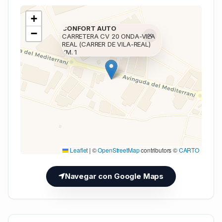
+
CONFORT AUTO
−
×
CARRETERA CV 20 ONDA-VILA
REAL (CARRER DE VILA-REAL)
KM. 1
Cargando mapa (V7 Inline)...
Leaflet
|
©
OpenStreetMap
contributors ©
CARTO
Navegar con Google Maps