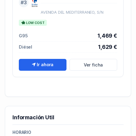
#3
AVENIDA DEL MEDITERRANEO, S/N
LOW COST
1,469 €
G95
1,629 €
Diésel
Ir ahora
Ver ficha
Información Util
HORARIO