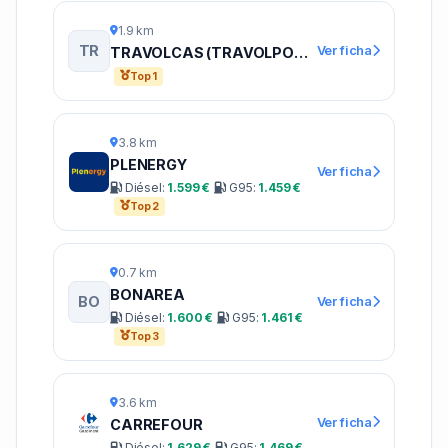
1.9 km
TR
Ver ficha
TRAVOLCAS (TRAVOLPOWER)
Top 1
3.8 km
PLENERGY
Ver ficha
Diésel:
1.599 €
G95:
1.459 €
Top 2
0.7 km
BONAREA
BO
Ver ficha
Diésel:
1.600 €
G95:
1.461 €
Top 3
3.6 km
Ver ficha
CARREFOUR
Diésel:
1.629 €
G95:
1.469 €