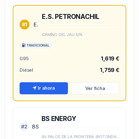
E.S. PETRONACHIL
#1
E.
CAMINO DEL JAU S/N
TRADICIONAL
1,619 €
G95
1,759 €
Diésel
Ir ahora
Ver ficha
BS ENERGY
#2
BS
AV PALOS DE LA FRONTERA (ROTONDA) (AVD.PALOS DE LA FRONTERA km S/N)