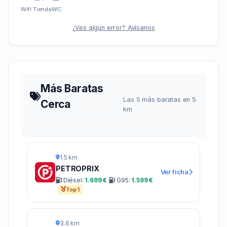
Wifi
Tienda
WC
¿Ves algún error? Avísanos
Más Baratas
Las 5 más baratas en 5
Cerca
km
1.5 km
PETROPRIX
Ver ficha
Diésel:
1.699 €
G95:
1.599 €
Top 1
3.6 km