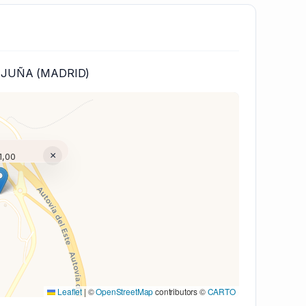
TAJUÑA (MADRID)
×
1,00
(V7 Inline)...
Leaflet
|
©
OpenStreetMap
contributors ©
CARTO