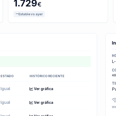
1.729
€
Estable vs ayer
I
H
L
C
40
ESTADO
HISTÓRICO RECIENTE
T
Igual
Pú
Ver gráfica
Igual
Ver gráfica
Wif
Igual