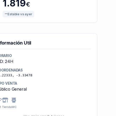
1.819
€
Estable vs ayer
nformación Util
ORARIO
-D: 24H
OORDENADAS
.22333, -3.33478
IPO VENTA
blico General
i
Tienda
WC