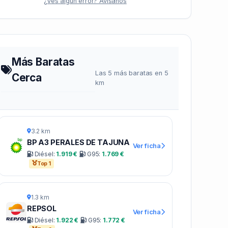
¿Ves algún error? Avísanos
Más Baratas
Las 5 más baratas en 5
Cerca
km
3.2 km
BP A3 PERALES DE TAJUNA
Ver ficha
Diésel:
1.919 €
G95:
1.769 €
Top 1
1.3 km
REPSOL
Ver ficha
Diésel:
1.922 €
G95:
1.772 €