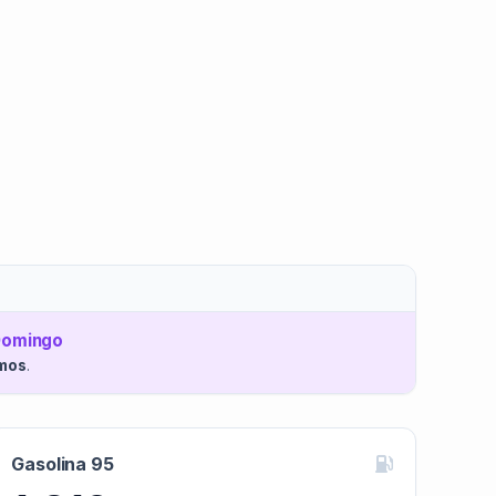
Domingo
imos
.
Gasolina 95