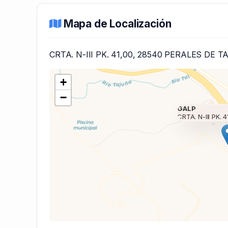
Mapa de Localización
CRTA. N-III PK. 41,00, 28540 PERALES DE 
+
−
GALP
CRTA. N-III PK. 4
Cargando mapa 