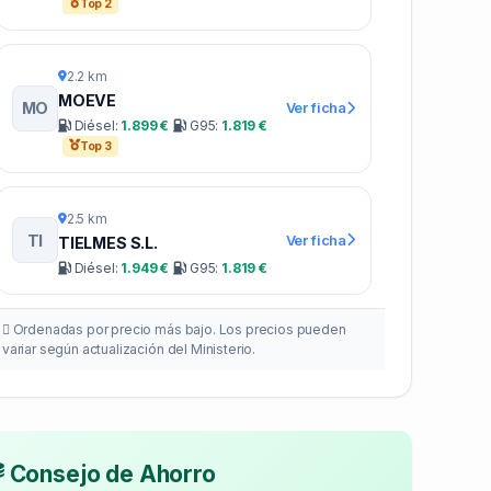
Top 2
2.2 km
MOEVE
MO
Ver ficha
Diésel:
1.899 €
G95:
1.819 €
Top 3
2.5 km
TI
Ver ficha
TIELMES S.L.
Diésel:
1.949 €
G95:
1.819 €
Ordenadas por precio más bajo. Los precios pueden
variar según actualización del Ministerio.
Consejo de Ahorro