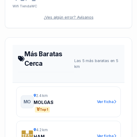
Wifi
Tienda
WC
¿Ves algún error? Avísanos
Más Baratas
Las 5 más baratas en 5
Cerca
km
2.4 km
MO
Ver ficha
MOLGAS
Top 1
4.2 km
Ver ficha
HAM