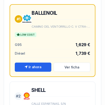
BALLENOIL
#1
CAMINO DEL VENTORRILLO C. V CTRA-CM4010, S/N
LOW COST
1,629 €
G95
1,739 €
Diésel
Ir ahora
Ver ficha
SHELL
#2
CALLE ESPARTINAS, S/N