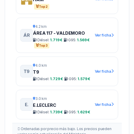
Top 2
4.2 km
ÁREA 117 - VALDEMORO
ÁR
Ver ficha
Diésel:
1.719 €
G95:
1.569 €
Top 3
4.0 km
T9
Ver ficha
T9
Diésel:
1.729 €
G95:
1.579 €
3.0 km
E.
Ver ficha
E.LECLERC
Diésel:
1.739 €
G95:
1.629 €
Ordenadas por precio más bajo. Los precios pueden