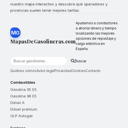
nuestro mapa interactivo y descubre qué operadores y
provincias suelen tener mejores tarifas.
Ayudamos a conductores
a ahorrar dinero y tiempo
MG
localizando las mejores
opciones de repostaje y
MapasDeGasolineras.com
carga eléctrica en
España.
Buscar
Buscar gasolineras por localidad o provincia
Quiénes somos
Aviso legal
Privacidad
Cookies
Contacto
Combustibles
Gasolina 95 E5
Gasolina 98 E5
Diésel A
Diésel premium
GLP Autogas
Explorar