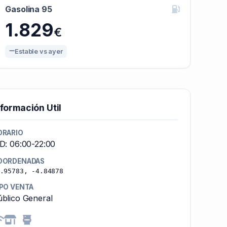
Gasolina 95
1.829
€
Estable vs ayer
nformación Util
ORARIO
D: 06:00-22:00
OORDENADAS
.95783, -4.84878
IPO VENTA
blico General