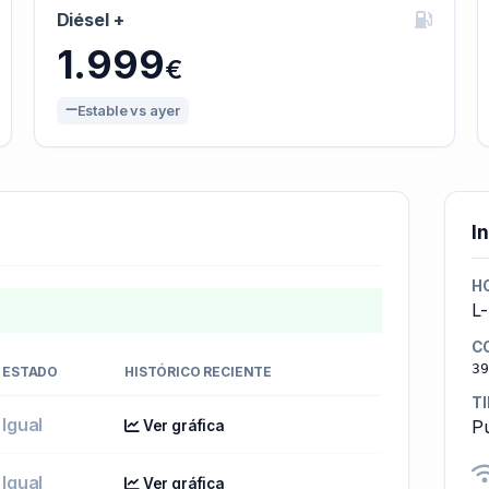
Diésel +
1.999
€
Estable vs ayer
I
H
L-
C
39
ESTADO
HISTÓRICO RECIENTE
T
Igual
Pú
Ver gráfica
Igual
Ver gráfica