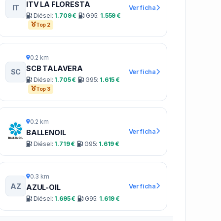
ITV LA FLORESTA
IT
Ver ficha
Diésel:
1.709 €
G95:
1.559 €
Top 2
0.2 km
SCB TALAVERA
SC
Ver ficha
Diésel:
1.705 €
G95:
1.615 €
Top 3
0.2 km
Ver ficha
BALLENOIL
Diésel:
1.719 €
G95:
1.619 €
0.3 km
AZ
Ver ficha
AZUL-OIL
Diésel:
1.695 €
G95:
1.619 €