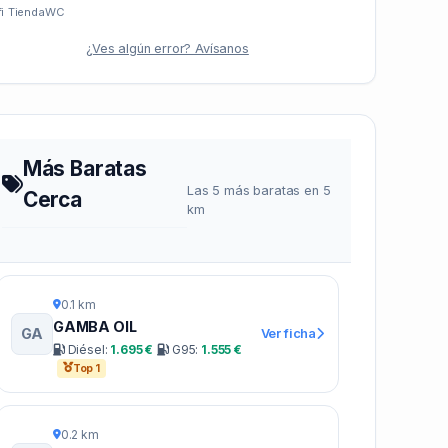
i
Tienda
WC
¿Ves algún error? Avísanos
Más Baratas
Las 5 más baratas en 5
Cerca
km
0.1 km
GAMBA OIL
GA
Ver ficha
Diésel:
1.695 €
G95:
1.555 €
Top 1
0.2 km