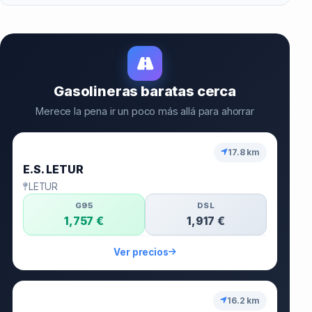
Gasolineras baratas cerca
Merece la pena ir un poco más allá para ahorrar
🥇
17.8 km
E.S. LETUR
LETUR
G95
DSL
1,757 €
1,917 €
Ver precios
🥈
16.2 km