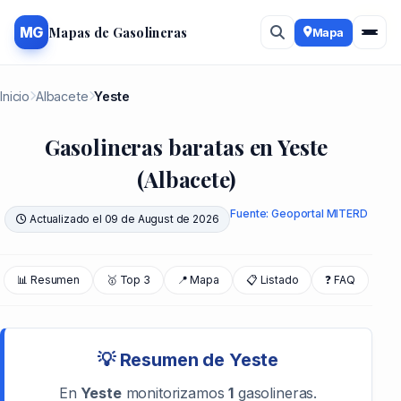
#1
Mapas de Gasolineras
MG
Mapa
Inicio
Albacete
Yeste
Gasolineras baratas en Yeste
(Albacete)
Fuente: Geoportal MITERD
Actualizado el 09 de August de 2026
📊 Resumen
🥇 Top 3
📍 Mapa
📋 Listado
❓ FAQ
💡 Resumen de Yeste
En
Yeste
monitorizamos
1
gasolineras.