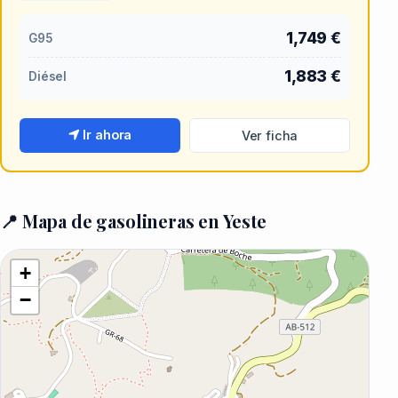
1,749 €
G95
1,883 €
Diésel
Ir ahora
Ver ficha
📍 Mapa de gasolineras en Yeste
+
−