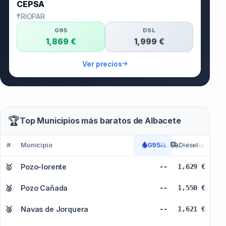
CEPSA
RIOPAR
G95
DSL
1,869 €
1,999 €
Ver precios
🏆
Top Municipios más baratos de Albacete
#
Municipio
G95
Diésel
🥇
Pozo-lorente
--
1,629 €
🥈
Pozo Cañada
--
1,550 €
🥉
Navas de Jorquera
--
1,621 €