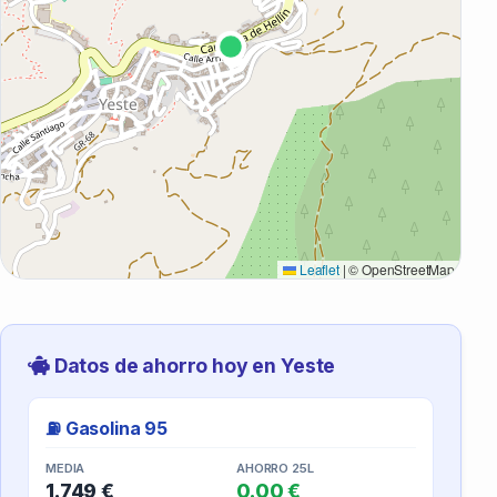
Leaflet
|
© OpenStreetMap
Datos de ahorro hoy en Yeste
⛽ Gasolina 95
MEDIA
AHORRO 25L
1.749 €
0.00 €