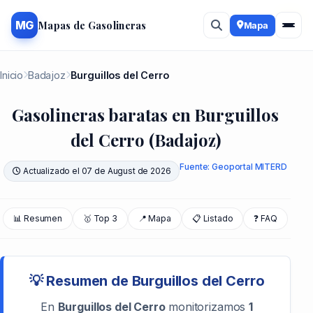
#1
Mapas de Gasolineras
MG
Mapa
Inicio
Badajoz
Burguillos del Cerro
Gasolineras baratas en Burguillos
del Cerro (Badajoz)
Fuente: Geoportal MITERD
Actualizado el 07 de August de 2026
📊 Resumen
🥇 Top 3
📍 Mapa
📋 Listado
❓ FAQ
💡 Resumen de Burguillos del Cerro
En
Burguillos del Cerro
monitorizamos
1