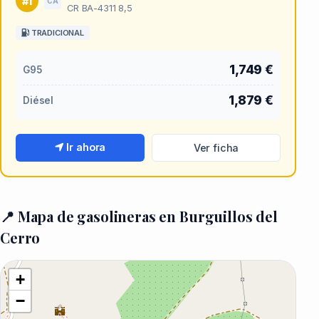
#1
CA
CR BA-4311 8,5
TRADICIONAL
1,749 €
G95
1,879 €
Diésel
Ir ahora
Ver ficha
📍 Mapa de gasolineras en Burguillos del
Cerro
+
−