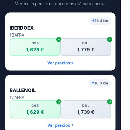
Merece la pena ir un poco más allá para ahorrar
🥇
16.4 km
IBERDOEX
ZAFRA
G95
DSL
1,629 €
1,779 €
Ver precios
🥈
16.0 km
BALLENOIL
ZAFRA
G95
DSL
1,629 €
1,739 €
Ver precios