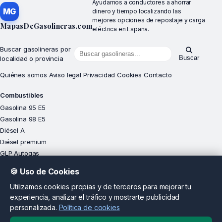
Ayudamos a conductores a ahorrar
MG
dinero y tiempo localizando las
mejores opciones de repostaje y carga
MapasDeGasolineras.com
eléctrica en España.
Buscar gasolineras por
Buscar
localidad o provincia
Quiénes somos
Aviso legal
Privacidad
Cookies
Contacto
Combustibles
Gasolina 95 E5
Gasolina 98 E5
Diésel A
Diésel premium
GLP Autogas
🍪 Uso de Cookies
Explorar
Gasolineras cerca de mí
Utilizamos cookies propias y de terceros para mejorar tu
Precios carburantes hoy
experiencia, analizar el tráfico y mostrarte publicidad
personalizada.
Política de cookies
Descubre tendencias
Ranking por provincias