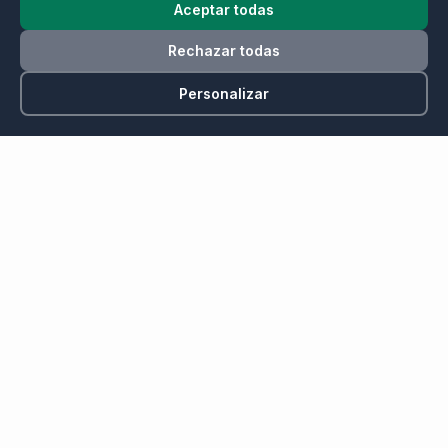
Aceptar todas
Ranking por marcas
Planificador de rutas
Rechazar todas
Top 100 gasolineras
🔥 Mapa de incendios en España y Portugal
Personalizar
⚡ Recarga Eléctrica
Mapa de cargadores
Planificador rutas EV
Cargar cerca de mí
Cargadores por provincia
Madrid
Barcelona
Valencia
Sevilla
Málaga
Alicante
Operadores y Potencia
Por Operador