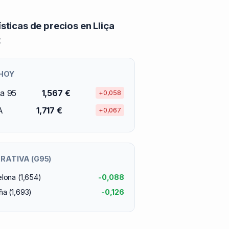
ísticas de precios en Lliça
t
 HOY
na 95
1,567 €
+0,058
A
1,717 €
+0,067
ATIVA (G95)
lona (1,654)
-0,088
ña (1,693)
-0,126