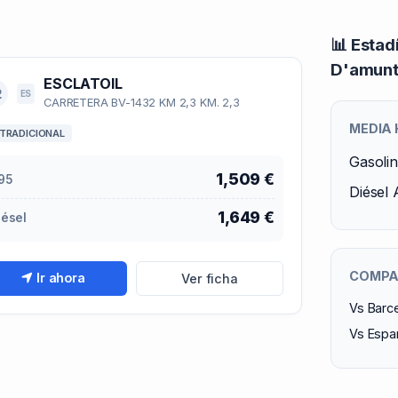
📊 Estad
D'amun
ESCLATOIL
2
ES
CARRETERA BV-1432 KM 2,3 KM. 2,3
MEDIA
TRADICIONAL
Gasoli
1,509 €
95
Diésel 
1,649 €
iésel
COMPAR
Ir ahora
Ver ficha
Vs Barce
Vs Espa