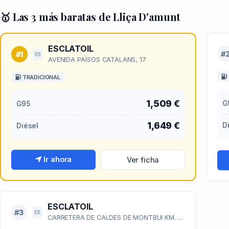
🥇 Las 3 más baratas de Lliça D'amunt
ESCLATOIL
#
#1
ES
AVENIDA PAÏSOS CATALANS, 17
TRADICIONAL
1,509 €
G
G95
1,649 €
D
Diésel
Ir ahora
Ver ficha
ESCLATOIL
#3
ES
CARRETERA DE CALDES DE MONTBUI KM. 147