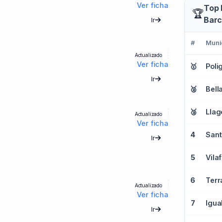
Ver ficha
Top 
🏆
Barc
Ir
#
Muni
Actualizado
Ver ficha
🥇
Ir
🥈
Bell
🥉
Llag
Actualizado
Ver ficha
4
Ir
5
6
Terr
Actualizado
Ver ficha
7
Igua
Ir