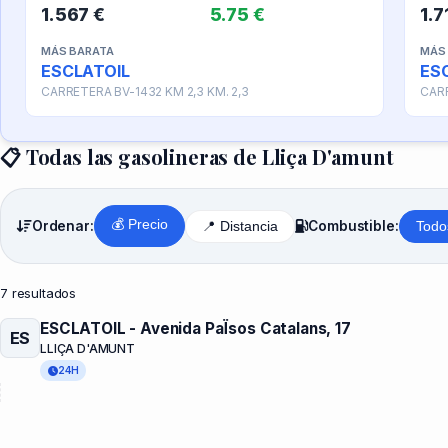
1.567 €
5.75 €
1.7
MÁS BARATA
MÁS
ESCLATOIL
ES
CARRETERA BV-1432 KM 2,3 KM. 2,3
CARR
📋 Todas las gasolineras de Lliça D'amunt
💰 Precio
Ordenar:
Combustible:
📍 Distancia
Todo
7 resultados
ESCLATOIL - Avenida PaÏsos Catalans, 17
ES
LLIÇA D'AMUNT
24H