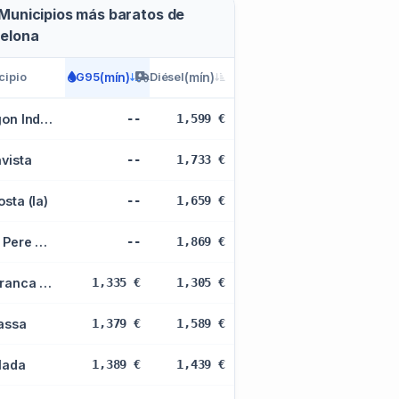
Municipios más baratos de
elona
cipio
(mín)
(mín)
G95
Diésel
Poligon Ind. Sant Vicenç
--
1,599 €
avista
--
1,733 €
osta (la)
--
1,659 €
Sant Pere Molanta
--
1,869 €
Vilafranca del Penedes
1,335 €
1,305 €
assa
1,379 €
1,589 €
lada
1,389 €
1,439 €