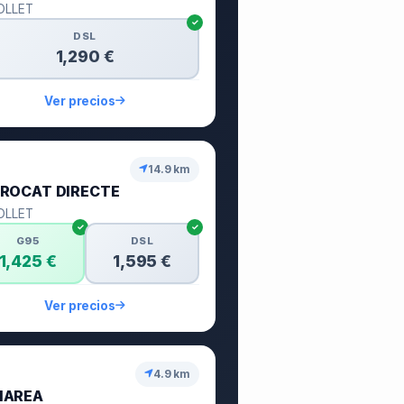
OLLET
DSL
1,290 €
Ver precios
14.9 km
ROCAT DIRECTE
OLLET
G95
DSL
1,425 €
1,595 €
Ver precios
4.9 km
NAREA