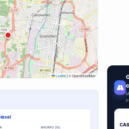
Leaflet
|
© OpenStreetMap
G
M
p
iésel
🥇
CAS
IA
AHORRO 25L