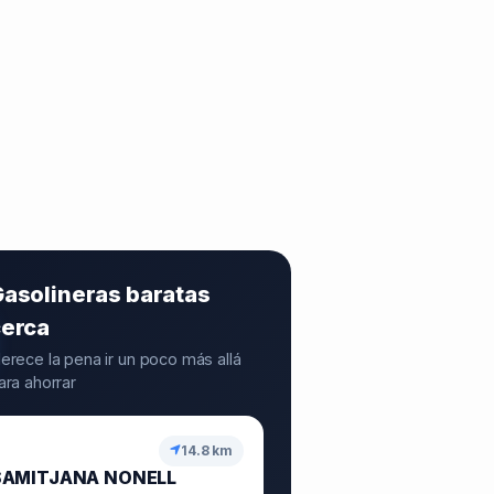
asolineras baratas
cerca
erece la pena ir un poco más allá
ara ahorrar
14.8 km
AMITJANA NONELL