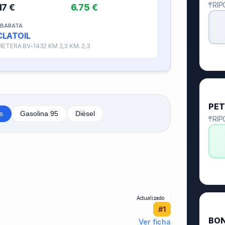
RIP
17 €
6.75 €
 BARATA
CLATOIL
ETERA BV-1432 KM 2,3 KM. 2,3
🥈
PET
s
Gasolina 95
Diésel
RIP
Actualizado
🥉
#1
BO
Ver ficha