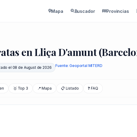
Mapa
Buscador
Provincias
atas en Lliça D'amunt (Barcelo
Fuente: Geoportal MITERD
zado el 08 de August de 2026
en
🥇 Top 3
📍 Mapa
📋 Listado
❓ FAQ