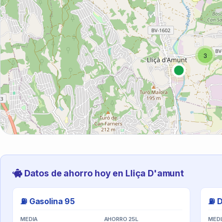
3
Datos de ahorro hoy en Lliça D'amunt
⛽ Gasolina 95
⛽ D
MEDIA
AHORRO 25L
MED