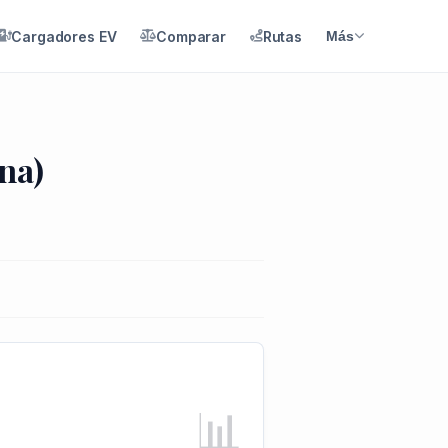
Cargadores EV
Comparar
Rutas
Más
na)
📊