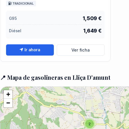
TRADICIONAL
1,509 €
G95
1,649 €
Diésel
Ir ahora
Ver ficha
📍 Mapa de gasolineras en Lliça D'amunt
+
−
2