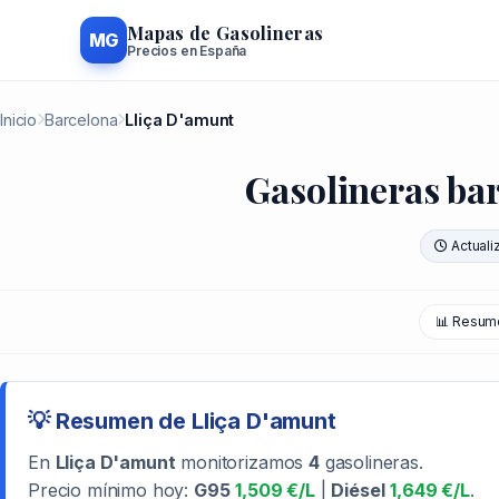
Mapas de Gasolineras
MG
Precios en España
Inicio
Barcelona
Lliça D'amunt
Gasolineras bar
Actuali
📊 Resum
💡 Resumen de Lliça D'amunt
En
Lliça D'amunt
monitorizamos
4
gasolineras.
Precio mínimo hoy:
G95
1,509 €/L
|
Diésel
1,649 €/L
.