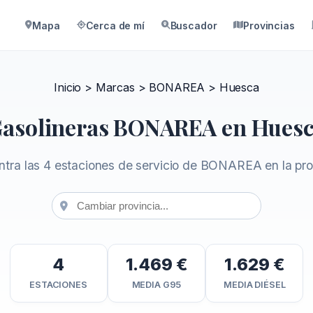
Mapa
Cerca de mí
Buscador
Provincias
Inicio
>
Marcas
>
BONAREA
>
Huesca
asolineras BONAREA en Hues
tra las 4 estaciones de servicio de BONAREA en la pro
4
1.469 €
1.629 €
ESTACIONES
MEDIA G95
MEDIA DIÉSEL