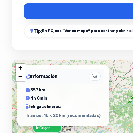
Tip:
En PC, usa “Ver en mapa” para centrar y abrir e
+
−
Información
357 km
4h 0min
55 gasolineras
Tramos: 18 × 20 km (recomendadas)
Origen