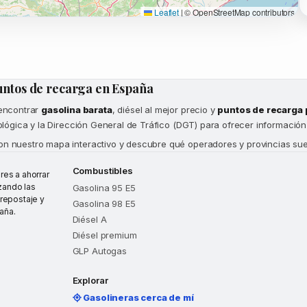
Leaflet
|
© OpenStreetMap contributors
untos de recarga en España
 encontrar
gasolina barata
, diésel al mejor precio y
puntos de recarga 
Ecológica y la Dirección General de Tráfico (DGT) para ofrecer informació
on nuestro mapa interactivo y descubre qué operadores y provincias suel
Combustibles
es a ahorrar
zando las
Gasolina 95 E5
repostaje y
Gasolina 98 E5
aña.
Diésel A
Diésel premium
GLP Autogas
Explorar
Gasolineras cerca de mí