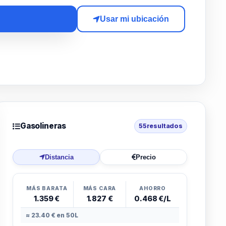
Usar mi ubicación
Gasolineras
55
resultados
Distancia
Precio
MÁS BARATA
MÁS CARA
AHORRO
1.359 €
1.827 €
0.468 €/L
≈ 23.40 € en 50L