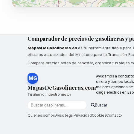
Comparador de precios de gasolineras y p
MapasDeGasolineras.es
es tu herramienta fiable para
oficiales actualizados del Ministerio para la Transición 
Compara precios antes de repostar, organiza tus viajes c
Ayudamos a conductor
MG
dinero y tiempo locali
MapasDeGasolineras.com
mejores opciones de 
carga eléctrica en Esp
Tu ahorro, nuestro motor
Buscar
Buscar gasolineras por localidad o provincia
Quiénes somos
Aviso legal
Privacidad
Cookies
Contacto