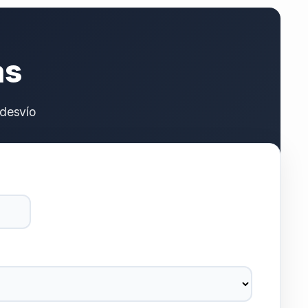
as
desvío