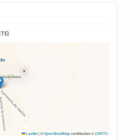
ETE)
×
(V7 Inline)...
Leaflet
|
©
OpenStreetMap
contributors ©
CARTO