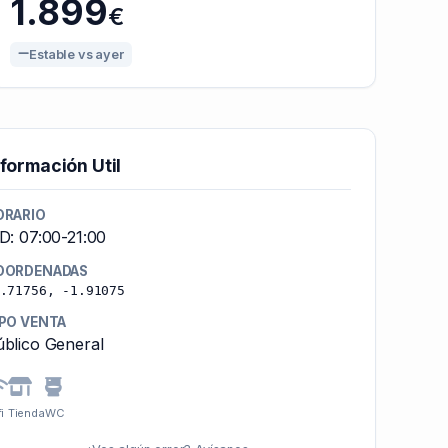
1.899
€
Estable vs ayer
nformación Util
ORARIO
D: 07:00-21:00
OORDENADAS
.71756, -1.91075
IPO VENTA
blico General
i
Tienda
WC