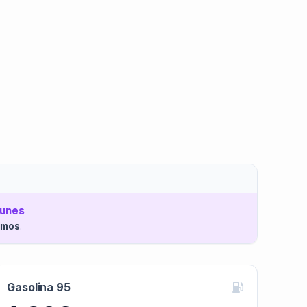
Lunes
imos
.
Gasolina 95