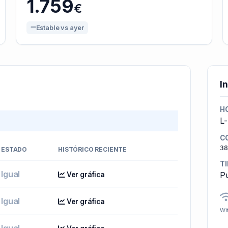
1.759
€
Estable vs ayer
I
H
L-
C
38
ESTADO
HISTÓRICO RECIENTE
T
Igual
Pú
Ver gráfica
Igual
Ver gráfica
Wif
Igual