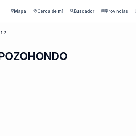
Mapa
Cerca de mí
Buscador
Provincias
1,7
en POZOHONDO