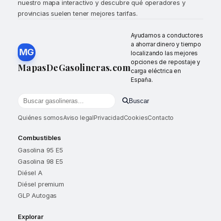
nuestro mapa interactivo y descubre qué operadores y
provincias suelen tener mejores tarifas.
Ayudamos a conductores
a ahorrar dinero y tiempo
MG
localizando las mejores
opciones de repostaje y
MapasDeGasolineras.com
carga eléctrica en
España.
Buscar
Buscar gasolineras por localidad o provincia
Quiénes somos
Aviso legal
Privacidad
Cookies
Contacto
Combustibles
Gasolina 95 E5
Gasolina 98 E5
Diésel A
Diésel premium
GLP Autogas
Explorar