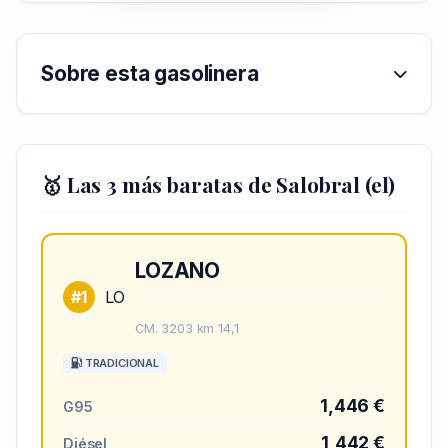
Sobre esta gasolinera
🥇 Las 3 más baratas de Salobral (el)
LOZANO
#1
LO
CM. 3203 km 14,1
TRADICIONAL
1,446 €
G95
1,442 €
Diésel