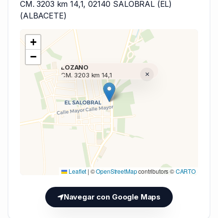
CM. 3203 km 14,1, 02140 SALOBRAL (EL)
(ALBACETE)
+
−
LOZANO
×
CM. 3203 km 14,1
Cargando mapa (V7 Inline)...
Leaflet
|
©
OpenStreetMap
contributors ©
CARTO
Navegar con Google Maps