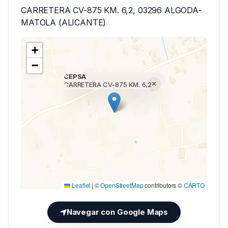
CARRETERA CV-875 KM. 6,2, 03296 ALGODA-
MATOLA (ALICANTE)
+
−
CEPSA
×
CARRETERA CV-875 KM. 6,2
Cargando mapa (V7 Inline)...
Leaflet
|
©
OpenStreetMap
contributors ©
CARTO
Navegar con Google Maps