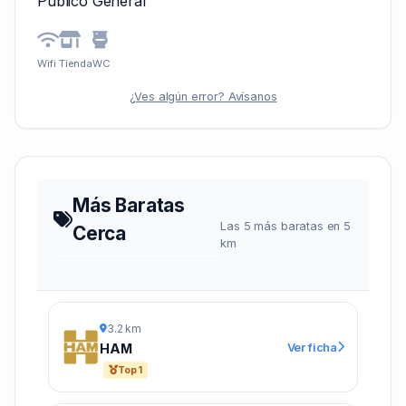
Público General
Wifi
Tienda
WC
¿Ves algún error? Avísanos
Más Baratas
Las 5 más baratas en 5
Cerca
km
3.2 km
Ver ficha
HAM
Top 1