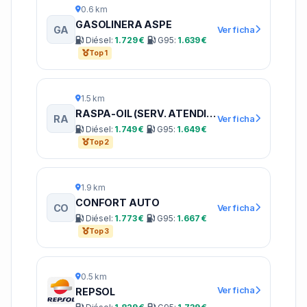
0.6 km
GASOLINERA ASPE
GA
Ver ficha
Diésel:
1.729 €
G95:
1.639 €
Top 1
1.5 km
RASPA-OIL (SERV. ATENDIDO)
RA
Ver ficha
Diésel:
1.749 €
G95:
1.649 €
Top 2
1.9 km
CONFORT AUTO
CO
Ver ficha
Diésel:
1.773 €
G95:
1.667 €
Top 3
0.5 km
Ver ficha
REPSOL