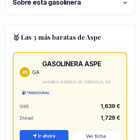
Sobre esta gasolinera
🥇 Las 3 más baratas de Aspe
GASOLINERA ASPE
#1
GA
AVENIDA AVENIDA DE ORIHUELA, 101
TRADICIONAL
1,639 €
G95
1,729 €
Diésel
Ir ahora
Ver ficha