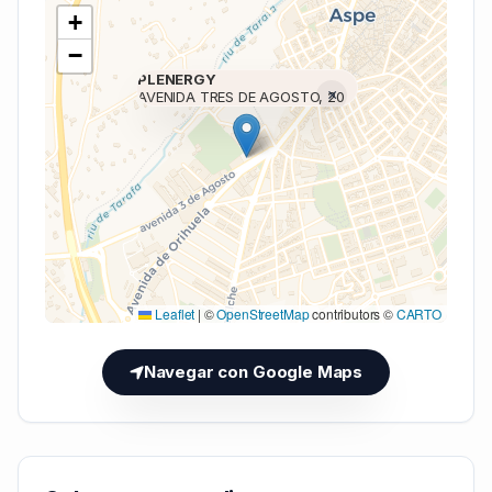
+
−
PLENERGY
×
AVENIDA TRES DE AGOSTO, 20
Cargando mapa (V7 Inline)...
Leaflet
|
©
OpenStreetMap
contributors ©
CARTO
Navegar con Google Maps