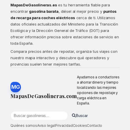
MapasDeGasolineras.es
es tu herramienta fiable para
encontrar
gasolina barata
, diésel al mejor precio y
puntos
de recarga para coches eléctricos
cerca de ti. Utilizamos
datos oficiales actualizados del Ministerio para la Transición
Ecológica y la Dirección General de Tráfico (DGT) para
ofrecer información precisa sobre estaciones de servicio en
toda España.
Compara precios antes de repostar, organiza tus viajes con
nuestro mapa interactivo y descubre qué operadores y
provincias suelen tener mejores tarifas.
Ayudamos a conductores
a ahorrar dinero y tiempo
MG
localizando las mejores
opciones de repostaje y
MapasDeGasolineras.com
carga eléctrica en
España.
Buscar
Buscar gasolineras por localidad o provincia
Quiénes somos
Aviso legal
Privacidad
Cookies
Contacto