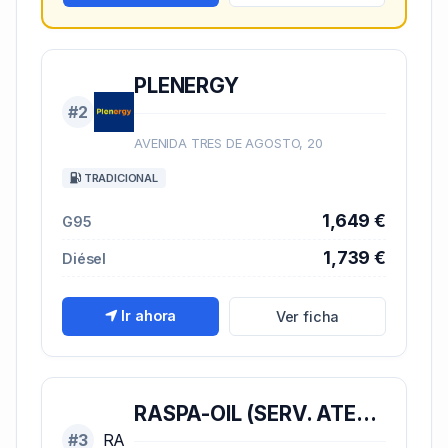
PLENERGY
#2
AVENIDA TRES DE AGOSTO, 20
TRADICIONAL
1,649 €
G95
1,739 €
Diésel
Ir ahora
Ver ficha
RASPA-OIL (SERV. ATENDIDO)
#3
RA