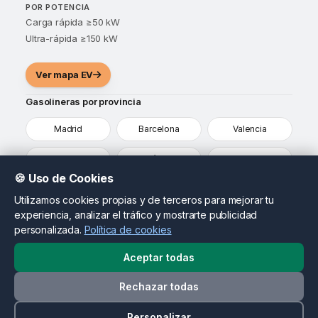
POR POTENCIA
Carga rápida ≥50 kW
Ultra-rápida ≥150 kW
Ver mapa EV
Gasolineras por provincia
Madrid
Barcelona
Valencia
Sevilla
Málaga
Alicante
🍪 Uso de Cookies
Murcia
Vizcaya
Ver todas
Utilizamos cookies propias y de terceros para mejorar tu
experiencia, analizar el tráfico y mostrarte publicidad
¿Eres propietario de una gasolinera?
personalizada.
Política de cookies
Destaca tu estación, actualiza tus precios y llega a
conductores que ya están comparando opciones en tu
Aceptar todas
zona.
Rechazar todas
Contactar como propietario
© 2026 MapasDeGasolineras.com. Todos los derechos
Personalizar