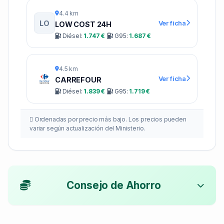
4.4 km
LO
Ver ficha
LOW COST 24H
Diésel:
1.747 €
G95:
1.687 €
4.5 km
Ver ficha
CARREFOUR
Diésel:
1.839 €
G95:
1.719 €
Ordenadas por precio más bajo. Los precios pueden
variar según actualización del Ministerio.
Consejo de Ahorro