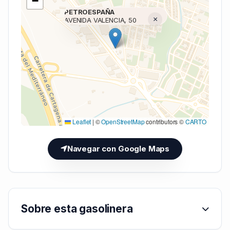
−
PETROESPAÑA
×
AVENIDA VALENCIA, 50
Cargando mapa (V7 Inline)...
Leaflet
|
©
OpenStreetMap
contributors ©
CARTO
Navegar con Google Maps
Sobre esta gasolinera