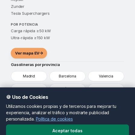
Zunder
Tesla Superchargers
POR POTENCIA
Carga rápida ≥50 kW
Ultra-rápida ≥150 kW
Ver mapa EV
Gasolineras por provincia
Madrid
Barcelona
Valencia
Sevilla
Málaga
Alicante
🍪 Uso de Cookies
Murcia
Vizcaya
Ver todas
Utilizamos cookies propias y de terceros para mejorar tu
experiencia, analizar el tráfico y mostrarte publicidad
¿Eres propietario de una gasolinera?
personalizada.
Política de cookies
Destaca tu estación, actualiza tus precios y llega a
conductores que ya están comparando opciones en tu
Aceptar todas
zona.