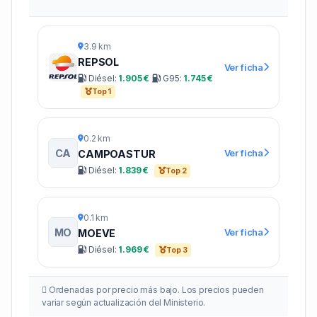
3.9 km
REPSOL
Ver ficha
Diésel:
1.905 €
G95:
1.745 €
Top 1
0.2 km
CA
Ver ficha
CAMPOASTUR
Diésel:
1.839 €
Top 2
0.1 km
MO
Ver ficha
MOEVE
Diésel:
1.969 €
Top 3
Ordenadas por precio más bajo. Los precios pueden
variar según actualización del Ministerio.