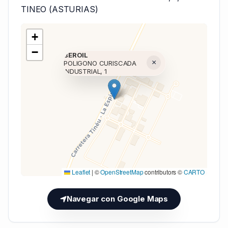
TINEO (ASTURIAS)
+
−
BEROIL
×
POLIGONO CURISCADA
INDUSTRIAL, 1
Cargando mapa (V7 Inline)...
Leaflet
|
©
OpenStreetMap
contributors ©
CARTO
Navegar con Google Maps