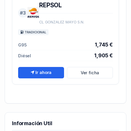
REPSOL
#3
CL GONZALEZ MAYO S.N.
TRADICIONAL
1,745 €
G95
1,905 €
Diésel
Ir ahora
Ver ficha
Información Util