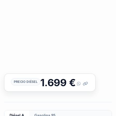
1.699
€
PRECIO DIÉSEL
Diésel A
Gasolina 95