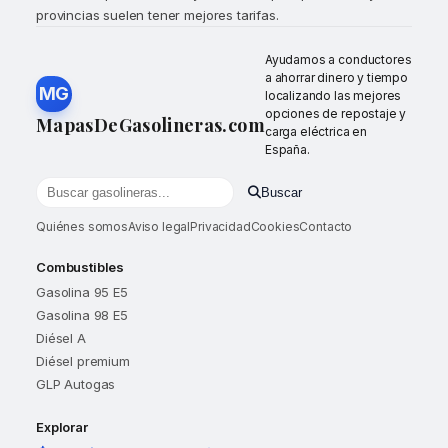
provincias suelen tener mejores tarifas.
Ayudamos a conductores
a ahorrar dinero y tiempo
MG
localizando las mejores
opciones de repostaje y
MapasDeGasolineras.com
carga eléctrica en
España.
Buscar
Buscar gasolineras por localidad o provincia
Quiénes somos
Aviso legal
Privacidad
Cookies
Contacto
Combustibles
Gasolina 95 E5
Gasolina 98 E5
Diésel A
Diésel premium
GLP Autogas
Explorar