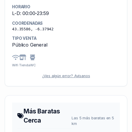
HORARIO
L-D: 00:00-23:59
COORDENADAS
43.35586, -6.37942
TIPO VENTA
Público General
Wifi
Tienda
WC
¿Ves algún error? Avísanos
Más Baratas
Las 5 más baratas en 5
Cerca
km