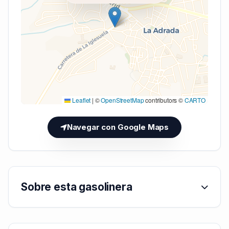
Cargando mapa (V7 Inline)...
Leaflet
|
©
OpenStreetMap
contributors ©
CARTO
Navegar con Google Maps
Sobre esta gasolinera