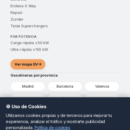
Endesa X Way
Repsol
Zunder
Tesla Superchargers
POR POTENCIA
Carga rápida ≥50 kW
Ultra-rápida ≥150 kW
Ver mapa EV
Gasolineras por provincia
Madrid
Barcelona
Valencia
Sevilla
Málaga
Alicante
🍪 Uso de Cookies
Murcia
Vizcaya
Ver todas
Utilizamos cookies propias y de terceros para mejorar tu
experiencia, analizar el tráfico y mostrarte publicidad
¿Eres propietario de una gasolinera?
personalizada.
Política de cookies