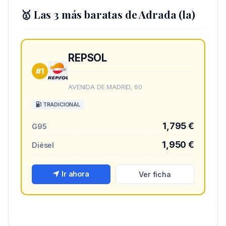
🥇 Las 3 más baratas de Adrada (la)
REPSOL
#1
AVENIDA DE MADRID, 60
TRADICIONAL
1,795 €
G95
1,950 €
Diésel
Ir ahora
Ver ficha