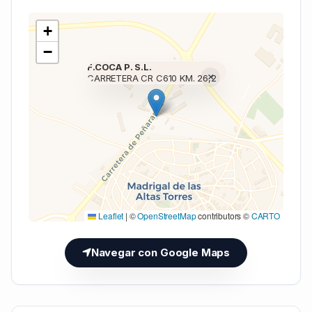
+
−
F.COCA P. S.L.
×
CARRETERA CR C610 KM. 26,2
Cargando mapa (V7 Inline)...
Leaflet
|
©
OpenStreetMap
contributors ©
CARTO
Navegar con Google Maps