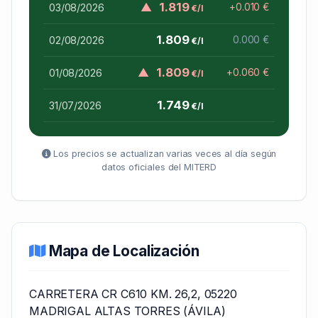
▲
1.819
03/08/2026
+0.010 €
€/l
1.809
02/08/2026
0.000 €
€/l
▲
1.809
01/08/2026
+0.060 €
€/l
1.749
31/07/2026
€/l
Los precios se actualizan varias veces al día según
datos oficiales del MITERD
Mapa de Localización
CARRETERA CR C610 KM. 26,2, 05220
MADRIGAL ALTAS TORRES (ÁVILA)