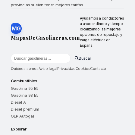
provincias suelen tener mejores tarifas.
Ayudamos a conductores
a ahorrar dinero y tiempo
MG
localizando las mejores
opciones de repostaje y
MapasDeGasolineras.com
carga eléctrica en
España.
Buscar
Buscar gasolineras por localidad o provincia
Quiénes somos
Aviso legal
Privacidad
Cookies
Contacto
Combustibles
Gasolina 95 E5
Gasolina 98 E5
Diésel A
Diésel premium
GLP Autogas
Explorar