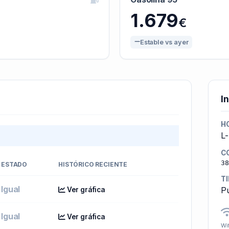
1.679
€
Estable vs ayer
I
H
L
C
38
ESTADO
HISTÓRICO RECIENTE
T
Igual
Pú
Ver gráfica
Igual
Ver gráfica
Wif