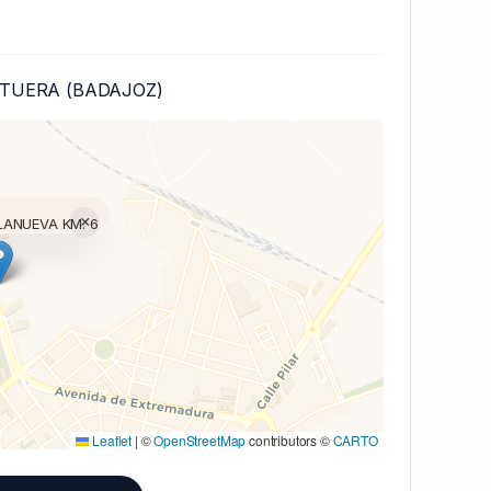
STUERA (BADAJOZ)
×
LANUEVA KM. 6
(V7 Inline)...
Leaflet
|
©
OpenStreetMap
contributors ©
CARTO