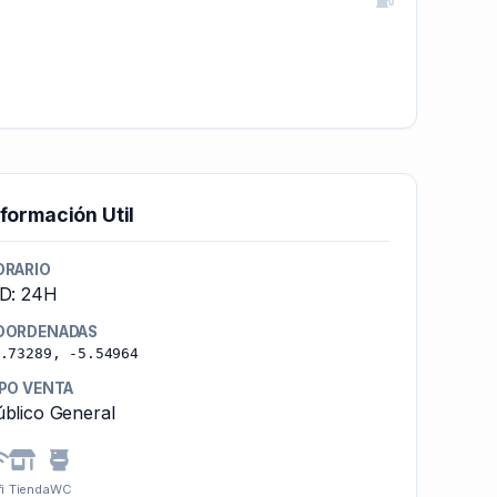
nformación Util
ORARIO
-D: 24H
OORDENADAS
.73289, -5.54964
IPO VENTA
blico General
i
Tienda
WC