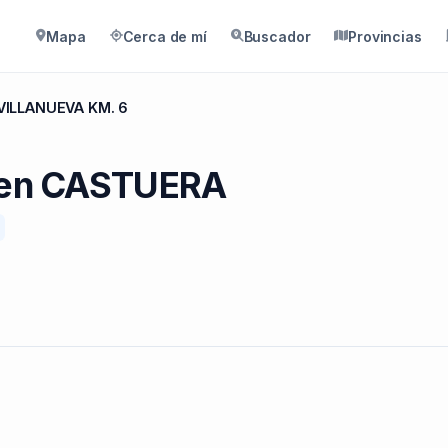
Mapa
Cerca de mí
Buscador
Provincias
VILLANUEVA KM. 6
L en CASTUERA