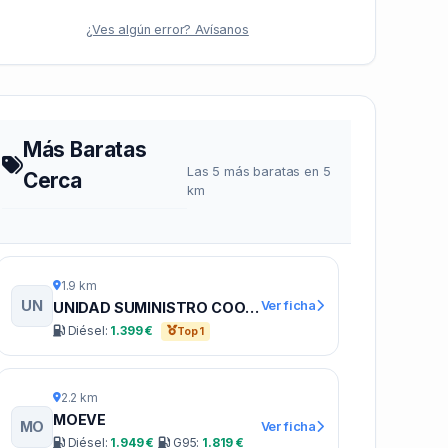
¿Ves algún error? Avísanos
Más Baratas
Las 5 más baratas en 5
Cerca
km
1.9 km
UN
Ver ficha
UNIDAD SUMINISTRO COOPERATIVA GANADERA CASTUERA
Diésel:
1.399 €
Top 1
2.2 km
MOEVE
MO
Ver ficha
Diésel:
1.949 €
G95:
1.819 €