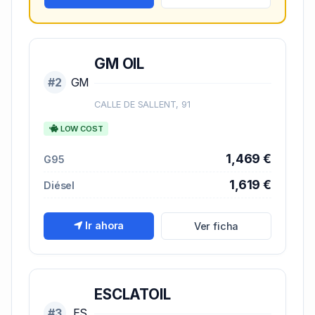
GM OIL
#2
GM
CALLE DE SALLENT, 91
LOW COST
1,469 €
G95
1,619 €
Diésel
Ir ahora
Ver ficha
ESCLATOIL
#3
ES