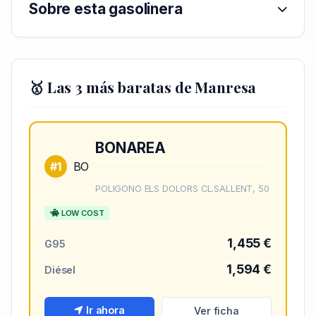
Sobre esta gasolinera
🥇 Las 3 más baratas de Manresa
BONAREA
#1
BO
POLIGONO ELS DOLORS CL.SALLENT, 50
LOW COST
1,455 €
G95
1,594 €
Diésel
Ir ahora
Ver ficha