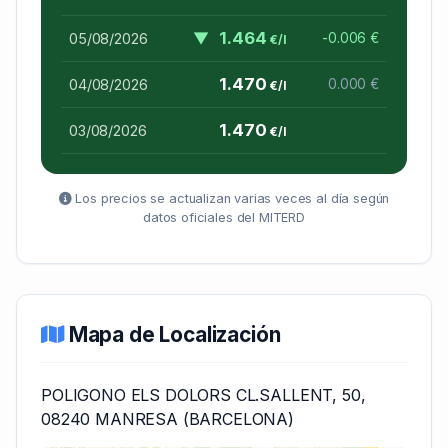
▼
1.464
05/08/2026
-0.006 €
€/l
1.470
04/08/2026
0.000 €
€/l
1.470
03/08/2026
€/l
Los precios se actualizan varias veces al día según
datos oficiales del MITERD
Mapa de Localización
POLIGONO ELS DOLORS CL.SALLENT, 50,
08240 MANRESA (BARCELONA)