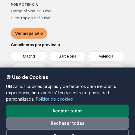
POR POTENCIA
Carga rápida ≥50 kW
Ultra-rápida ≥150 kW
Ver mapa EV
Gasolineras por provincia
Madrid
Barcelona
Valencia
Sevilla
Málaga
Alicante
🍪 Uso de Cookies
Murcia
Vizcaya
Ver todas
Utilizamos cookies propias y de terceros para mejorar tu
experiencia, analizar el tráfico y mostrarte publicidad
¿Eres propietario de una gasolinera?
personalizada.
Política de cookies
Destaca tu estación, actualiza tus precios y llega a
conductores que ya están comparando opciones en tu
Aceptar todas
zona.
Rechazar todas
Contactar como propietario