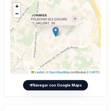
+
−
BONAREA
×
POLIGONO ELS DOLORS
CL.SALLENT, 50
Cargando mapa (V7 Inline)...
Leaflet
|
©
OpenStreetMap
contributors ©
CARTO
Navegar con Google Maps