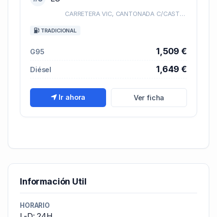
CARRETERA VIC, CANTONADA C/CASTELLGALÍ KM. 0
TRADICIONAL
1,509 €
G95
1,649 €
Diésel
Ir ahora
Ver ficha
Información Util
HORARIO
L-D: 24H