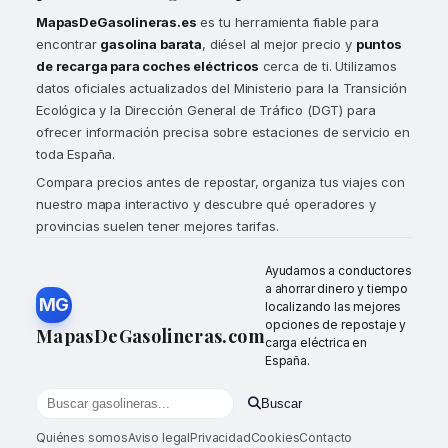
MapasDeGasolineras.es
es tu herramienta fiable para
encontrar
gasolina barata
, diésel al mejor precio y
puntos
de recarga para coches eléctricos
cerca de ti. Utilizamos
datos oficiales actualizados del Ministerio para la Transición
Ecológica y la Dirección General de Tráfico (DGT) para
ofrecer información precisa sobre estaciones de servicio en
toda España.
Compara precios antes de repostar, organiza tus viajes con
nuestro mapa interactivo y descubre qué operadores y
provincias suelen tener mejores tarifas.
Ayudamos a conductores
a ahorrar dinero y tiempo
MG
localizando las mejores
opciones de repostaje y
MapasDeGasolineras.com
carga eléctrica en
España.
Buscar
Buscar gasolineras por localidad o provincia
Quiénes somos
Aviso legal
Privacidad
Cookies
Contacto