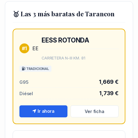
🥇 Las 3 más baratas de Tarancon
EESS ROTONDA
#1
EE
CARRETERA N-III KM. 81
TRADICIONAL
1,669 €
G95
1,739 €
Diésel
Ir ahora
Ver ficha