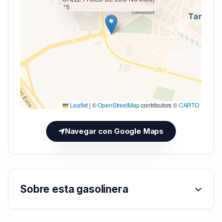
35
Cargando mapa (V7 Inline)...
Leaflet
|
©
OpenStreetMap
contributors ©
CARTO
Navegar con Google Maps
Sobre esta gasolinera