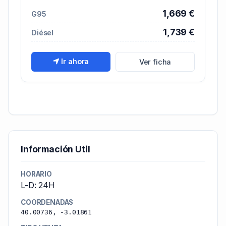
1,669 €
G95
1,739 €
Diésel
Ir ahora
Ver ficha
Información Util
HORARIO
L-D: 24H
COORDENADAS
40.00736, -3.01861