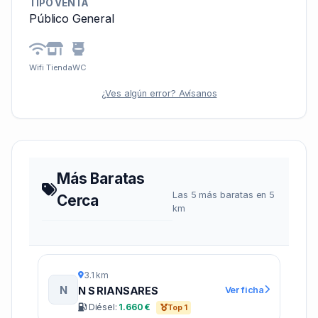
TIPO VENTA
Público General
Wifi
Tienda
WC
¿Ves algún error? Avísanos
Más Baratas
Las 5 más baratas en 5
Cerca
km
3.1 km
N
Ver ficha
N S RIANSARES
Diésel:
1.660 €
Top 1