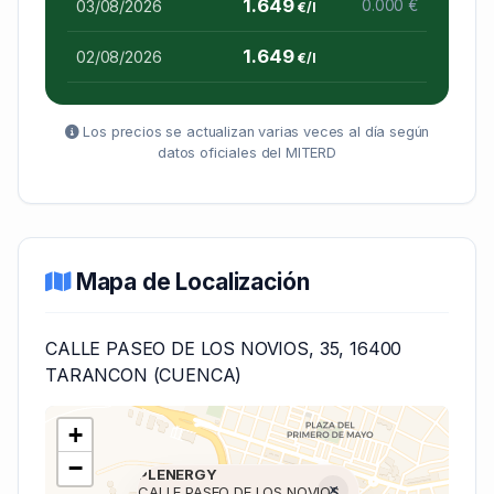
1.649
03/08/2026
0.000 €
€/l
1.649
02/08/2026
€/l
Los precios se actualizan varias veces al día según
datos oficiales del MITERD
Mapa de Localización
CALLE PASEO DE LOS NOVIOS, 35, 16400
TARANCON (CUENCA)
+
−
PLENERGY
×
CALLE PASEO DE LOS NOVIOS,