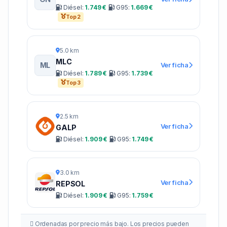
Diésel:
1.749 €
G95:
1.669 €
Top 2
5.0 km
MLC
ML
Ver ficha
Diésel:
1.789 €
G95:
1.739 €
Top 3
2.5 km
Ver ficha
GALP
Diésel:
1.909 €
G95:
1.749 €
3.0 km
Ver ficha
REPSOL
Diésel:
1.909 €
G95:
1.759 €
Ordenadas por precio más bajo. Los precios pueden