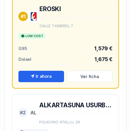
EROSKI
#1
CALLE TXIKIERDI, 7
LOW COST
1,579 €
G95
1,675 €
Diésel
Ir ahora
Ver ficha
ALKARTASUNA USURBILGO BASERRITARREN KOOPERATIBA
#2
AL
POLIGONO ATALLU, 26