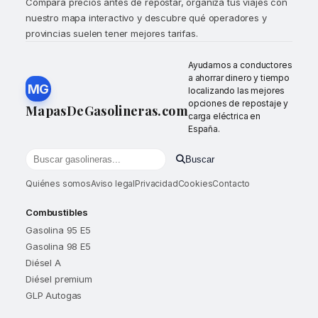
Compara precios antes de repostar, organiza tus viajes con
nuestro mapa interactivo y descubre qué operadores y
provincias suelen tener mejores tarifas.
Ayudamos a conductores
a ahorrar dinero y tiempo
MG
localizando las mejores
opciones de repostaje y
MapasDeGasolineras.com
carga eléctrica en
España.
Buscar
Buscar gasolineras por localidad o provincia
Quiénes somos
Aviso legal
Privacidad
Cookies
Contacto
Combustibles
Gasolina 95 E5
Gasolina 98 E5
Diésel A
Diésel premium
GLP Autogas