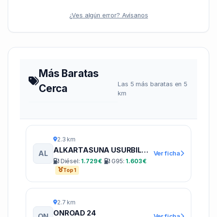
¿Ves algún error? Avísanos
Más Baratas
Las 5 más baratas en 5
Cerca
km
2.3 km
ALKARTASUNA USURBILGO BASERRITARREN KOOPERATIBA
AL
Ver ficha
Diésel:
1.729 €
G95:
1.603 €
Top 1
2.7 km
ONROAD 24
ON
Ver ficha