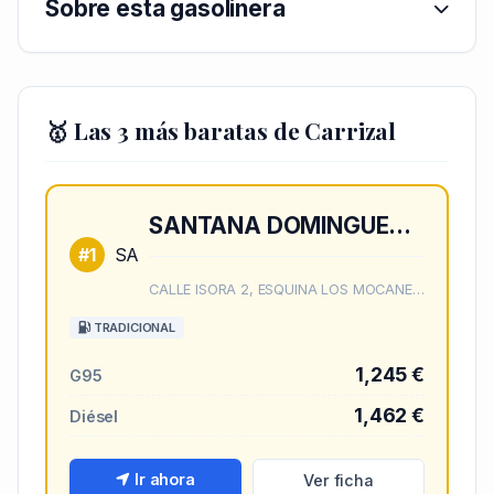
Sobre esta gasolinera
🥇 Las 3 más baratas de Carrizal
SANTANA DOMINGUEZ, S.L.
#1
SA
CALLE ISORA 2, ESQUINA LOS MOCANES 10, 2
TRADICIONAL
1,245 €
G95
1,462 €
Diésel
Ir ahora
Ver ficha