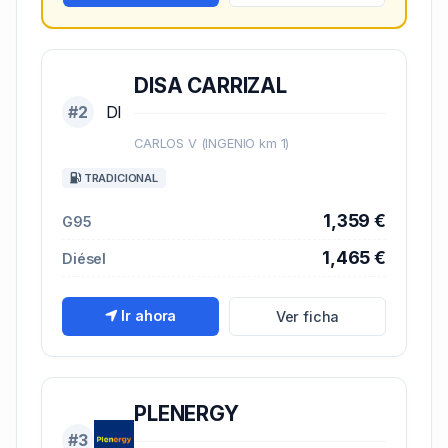
DISA CARRIZAL
#2
DI
CARLOS V (INGENIO km 1)
TRADICIONAL
1,359 €
G95
1,465 €
Diésel
Ir ahora
Ver ficha
PLENERGY
#3