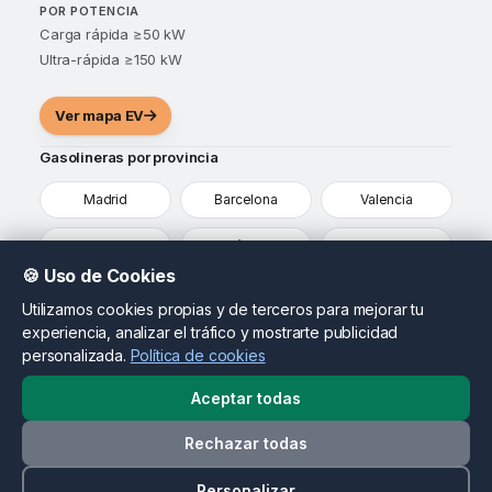
POR POTENCIA
Carga rápida ≥50 kW
Ultra-rápida ≥150 kW
Ver mapa EV
Gasolineras por provincia
Madrid
Barcelona
Valencia
Sevilla
Málaga
Alicante
🍪 Uso de Cookies
Murcia
Vizcaya
Ver todas
Utilizamos cookies propias y de terceros para mejorar tu
experiencia, analizar el tráfico y mostrarte publicidad
¿Eres propietario de una gasolinera?
personalizada.
Política de cookies
Destaca tu estación, actualiza tus precios y llega a
conductores que ya están comparando opciones en tu
Aceptar todas
zona.
Rechazar todas
Contactar como propietario
© 2026 MapasDeGasolineras.com. Todos los derechos
Personalizar