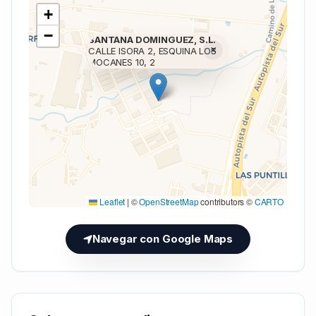
+
−
SANTANA DOMINGUEZ, S.L.
×
CALLE ISORA 2, ESQUINA LOS
MOCANES 10, 2
Cargando mapa (V7 Inline)...
Leaflet
|
©
OpenStreetMap
contributors ©
CARTO
Navegar con Google Maps