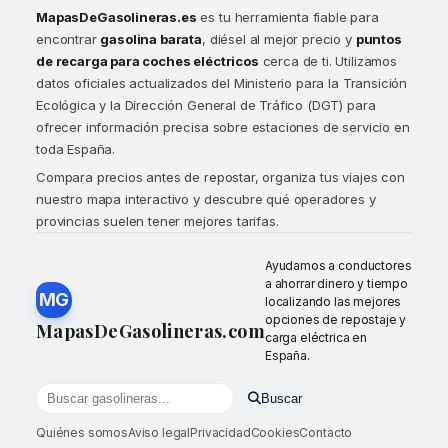
MapasDeGasolineras.es
es tu herramienta fiable para
encontrar
gasolina barata
, diésel al mejor precio y
puntos
de recarga para coches eléctricos
cerca de ti. Utilizamos
datos oficiales actualizados del Ministerio para la Transición
Ecológica y la Dirección General de Tráfico (DGT) para
ofrecer información precisa sobre estaciones de servicio en
toda España.
Compara precios antes de repostar, organiza tus viajes con
nuestro mapa interactivo y descubre qué operadores y
provincias suelen tener mejores tarifas.
Ayudamos a conductores
a ahorrar dinero y tiempo
MG
localizando las mejores
opciones de repostaje y
MapasDeGasolineras.com
carga eléctrica en
España.
Buscar
Buscar gasolineras por localidad o provincia
Quiénes somos
Aviso legal
Privacidad
Cookies
Contacto