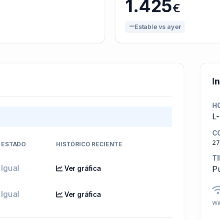
1.425
€
Estable vs ayer
I
H
L
C
27
ESTADO
HISTÓRICO RECIENTE
T
Igual
Pú
Ver gráfica
Igual
Ver gráfica
Wif