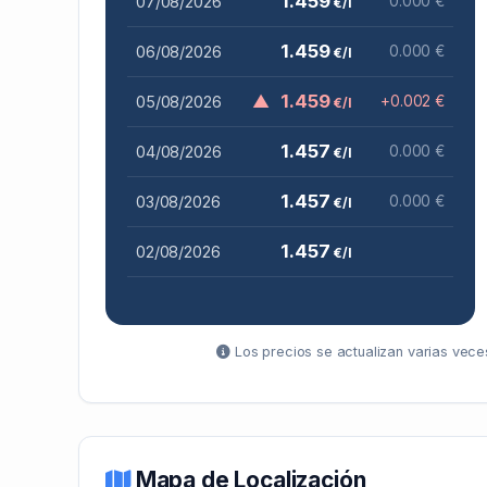
1.459
07/08/2026
0.000 €
€/l
1.459
06/08/2026
0.000 €
€/l
▲
1.459
05/08/2026
+0.002 €
€/l
1.457
04/08/2026
0.000 €
€/l
1.457
03/08/2026
0.000 €
€/l
1.457
02/08/2026
€/l
Los precios se actualizan varias veces
Mapa de Localización