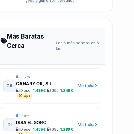
¿Ves algún error? Avísanos
Más Baratas
Las 5 más baratas en 5
Cerca
km
3.3 km
CANARY OIL, S.L.
CA
Ver ficha
Diésel:
1.439 €
G95:
1.249 €
Top 1
3.2 km
DISA EL GORO
DI
Ver ficha
Diésel:
1.459 €
G95:
1.289 €