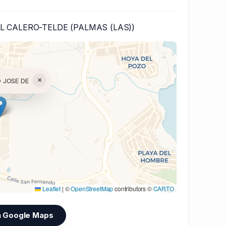
EL CALERO-TELDE (PALMAS (LAS))
×
 JOSE DE
(V7 Inline)...
Leaflet
|
©
OpenStreetMap
contributors ©
CARTO
n Google Maps