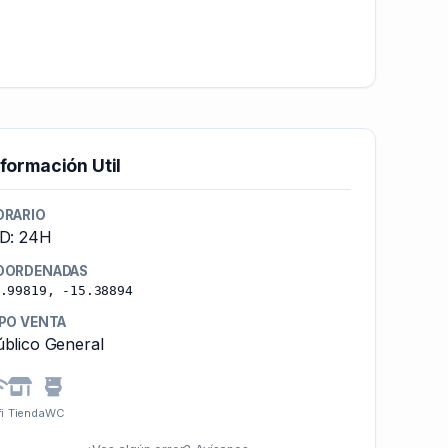
nformación Util
ORARIO
-D: 24H
OORDENADAS
.99819, -15.38894
IPO VENTA
blico General
i
Tienda
WC