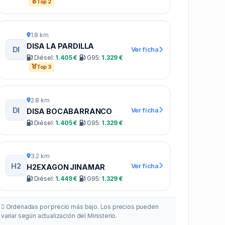
Top 2
1.8 km
DISA LA PARDILLA
DI
Ver ficha
Diésel:
1.405 €
G95:
1.329 €
Top 3
2.8 km
DI
Ver ficha
DISA BOCABARRANCO
Diésel:
1.405 €
G95:
1.329 €
3.2 km
H2
Ver ficha
H2EXAGON JINAMAR
Diésel:
1.449 €
G95:
1.329 €
Ordenadas por precio más bajo. Los precios pueden
variar según actualización del Ministerio.