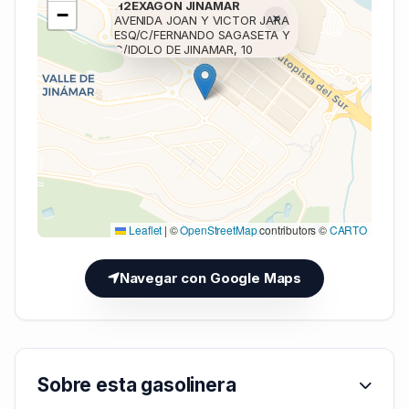
H2EXAGON JINAMAR
−
×
AVENIDA JOAN Y VICTOR JARA
ESQ/C/FERNANDO SAGASETA Y
C/IDOLO DE JINAMAR, 10
Cargando mapa (V7 Inline)...
Leaflet
|
©
OpenStreetMap
contributors ©
CARTO
Navegar con Google Maps
Sobre esta gasolinera