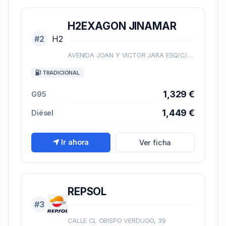
H2EXAGON JINAMAR
#2
H2
AVENIDA JOAN Y VICTOR JARA ESQ/C/FERNANDO SAGASETA Y C/IDOLO DE JINAMAR, 10
TRADICIONAL
1,329 €
G95
1,449 €
Diésel
Ir ahora
Ver ficha
REPSOL
#3
CALLE CL OBISPO VERDUGO, 39