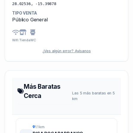
28.02536, -15.39878
TIPO VENTA
Público General
Wifi
Tienda
WC
¿Ves algún error? Avísanos
Más Baratas
Las 5 más baratas en 5
Cerca
km
1.1 km