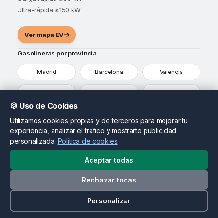
Ultra-rápida ≥150 kW
Ver mapa EV
Gasolineras por provincia
Madrid
Barcelona
Valencia
Sevilla
Málaga
Alicante
🍪 Uso de Cookies
Murcia
Vizcaya
Ver todas
Utilizamos cookies propias y de terceros para mejorar tu
experiencia, analizar el tráfico y mostrarte publicidad
¿Eres propietario de una gasolinera?
personalizada.
Política de cookies
Destaca tu estación, actualiza tus precios y llega a
conductores que ya están comparando opciones en tu
Aceptar todas
zona.
Rechazar todas
Contactar como propietario
© 2026 MapasDeGasolineras.com. Todos los derechos
Personalizar
reservados.
Datos oficiales:
Geoportal MITERD
y
DGT puntos de recarga
.