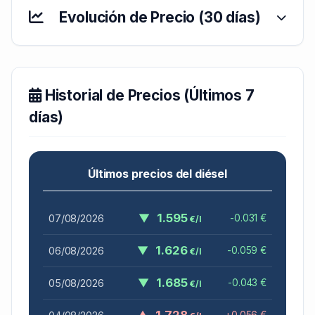
Evolución de Precio (30 días)
Historial de Precios (Últimos 7
días)
Últimos precios del diésel
▼
1.595
07/08/2026
-0.031 €
€/l
▼
1.626
06/08/2026
-0.059 €
€/l
▼
1.685
05/08/2026
-0.043 €
€/l
▲
1.728
+0.056 €