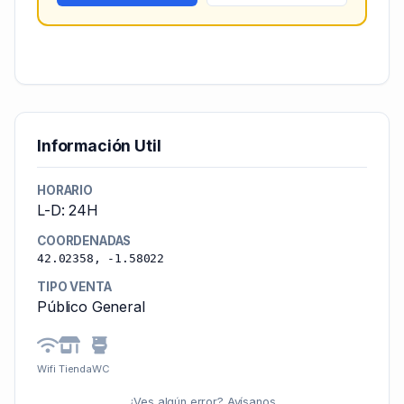
Información Util
HORARIO
L-D: 24H
COORDENADAS
42.02358, -1.58022
TIPO VENTA
Público General
Wifi
Tienda
WC
¿Ves algún error? Avísanos