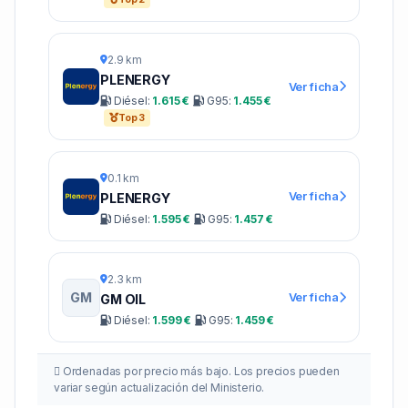
2.9 km
PLENERGY
Ver ficha
Diésel:
1.615 €
G95:
1.455 €
Top 3
0.1 km
Ver ficha
PLENERGY
Diésel:
1.595 €
G95:
1.457 €
2.3 km
GM
Ver ficha
GM OIL
Diésel:
1.599 €
G95:
1.459 €
Ordenadas por precio más bajo. Los precios pueden
variar según actualización del Ministerio.