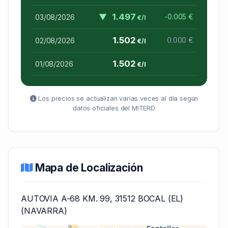
▼
1.497
03/08/2026
-0.005 €
€/l
1.502
02/08/2026
0.000 €
€/l
1.502
01/08/2026
€/l
Los precios se actualizan varias veces al día según
datos oficiales del MITERD
Mapa de Localización
AUTOVIA A-68 KM. 99, 31512 BOCAL (EL)
(NAVARRA)