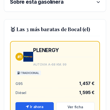
Sobre esta gasolinera
🥇 Las 3 más baratas de Bocal (el)
PLENERGY
#1
AUTOVIA A-68 KM. 99
TRADICIONAL
1,457 €
G95
1,595 €
Diésel
Ir ahora
Ver ficha