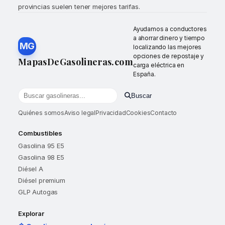
provincias suelen tener mejores tarifas.
Ayudamos a conductores
a ahorrar dinero y tiempo
MG
localizando las mejores
opciones de repostaje y
MapasDeGasolineras.com
carga eléctrica en
España.
Buscar
Buscar gasolineras por localidad o provincia
Quiénes somos
Aviso legal
Privacidad
Cookies
Contacto
Combustibles
Gasolina 95 E5
Gasolina 98 E5
Diésel A
Diésel premium
GLP Autogas
Explorar