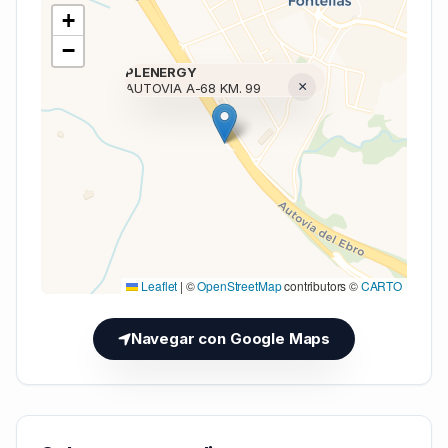
+
−
PLENERGY
×
AUTOVIA A-68 KM. 99
Cargando mapa (V7 Inline)...
Leaflet
|
©
OpenStreetMap
contributors ©
CARTO
Navegar con Google Maps