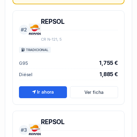
REPSOL
#2
CR N-121, 5
TRADICIONAL
1,755 €
G95
1,885 €
Diésel
Ir ahora
Ver ficha
REPSOL
#3