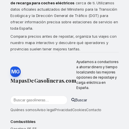
de recarga para coches eléctricos
cerca de ti. Utilizamos
datos oficiales actualizados del Ministerio para la Transición
Ecológica y la Dirección General de Tráfico (DGT) para
ofrecer información precisa sobre estaciones de servicio en
toda España.
Compara precios antes de repostar, organiza tus viajes con
nuestro mapa interactivo y descubre qué operadores y
provincias suelen tener mejores tarifas.
Ayudamos a conductores
a ahorrar dinero y tiempo
MG
localizando las mejores
opciones de repostaje y
MapasDeGasolineras.com
carga eléctrica en
España.
Buscar
Buscar gasolineras por localidad o provincia
Quiénes somos
Aviso legal
Privacidad
Cookies
Contacto
Combustibles
Gasolina 95 E5