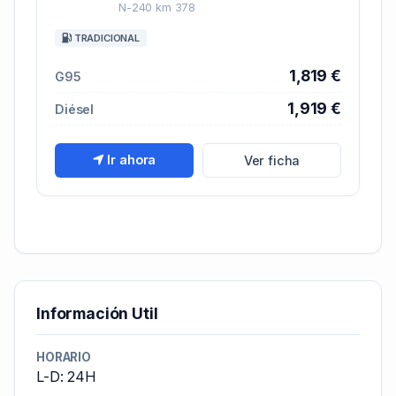
N-240 km 378
TRADICIONAL
1,819 €
G95
1,919 €
Diésel
Ir ahora
Ver ficha
Información Util
HORARIO
L-D: 24H