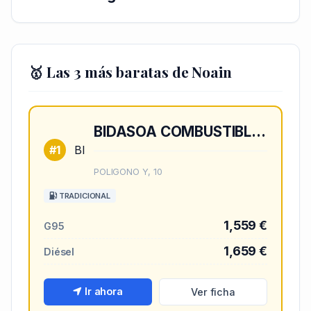
🥇 Las 3 más baratas de Noain
BIDASOA COMBUSTIBLES
#1
BI
POLIGONO Y, 10
TRADICIONAL
1,559 €
G95
1,659 €
Diésel
Ir ahora
Ver ficha