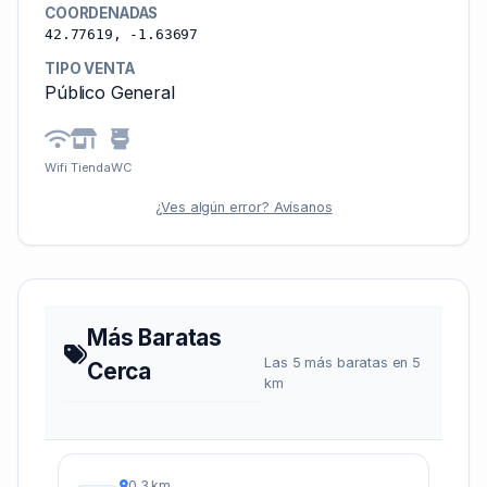
COORDENADAS
42.77619, -1.63697
TIPO VENTA
Público General
Wifi
Tienda
WC
¿Ves algún error? Avísanos
Más Baratas
Las 5 más baratas en 5
Cerca
km
0.3 km