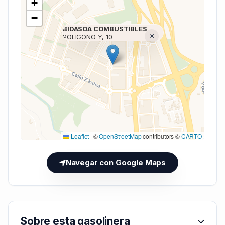
+
−
BIDASOA COMBUSTIBLES
×
POLIGONO Y, 10
Cargando mapa (V7 Inline)...
Leaflet
|
©
OpenStreetMap
contributors ©
CARTO
Navegar con Google Maps
Sobre esta gasolinera