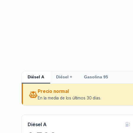
Diésel A
Diésel +
Gasolina 95
Precio normal
En la media de los últimos 30 días.
Diésel A