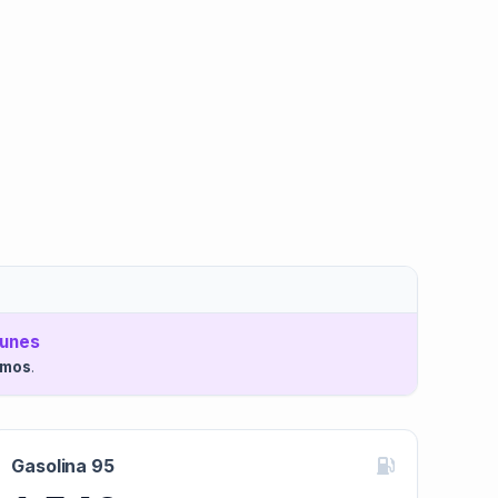
Lunes
imos
.
Gasolina 95