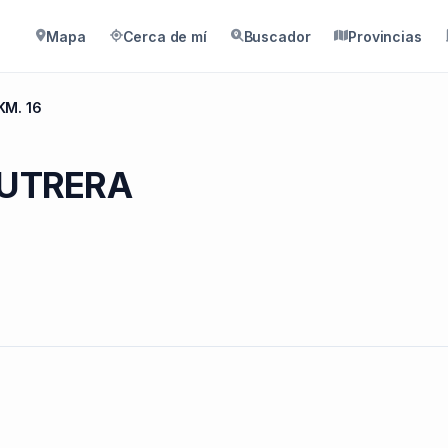
Mapa
Cerca de mí
Buscador
Provincias
KM. 16
n UTRERA