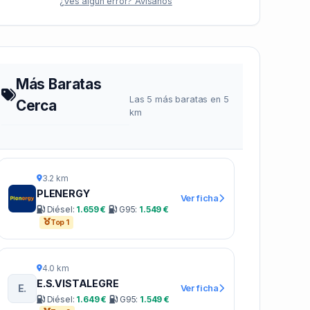
¿Ves algún error? Avísanos
Más Baratas
Las 5 más baratas en 5
Cerca
km
3.2 km
PLENERGY
Ver ficha
Diésel:
1.659 €
G95:
1.549 €
Top 1
4.0 km
E.S.VISTALEGRE
E.
Ver ficha
Diésel:
1.649 €
G95:
1.549 €