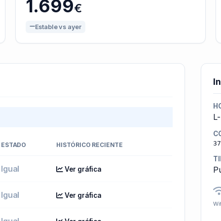
1.699
€
Estable vs ayer
I
H
L
C
37
ESTADO
HISTÓRICO RECIENTE
T
Igual
Pú
Ver gráfica
Igual
Ver gráfica
Wif
Igual