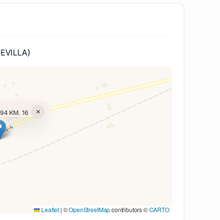
EVILLA)
×
94 KM. 16
(V7 Inline)...
Leaflet
|
©
OpenStreetMap
contributors ©
CARTO