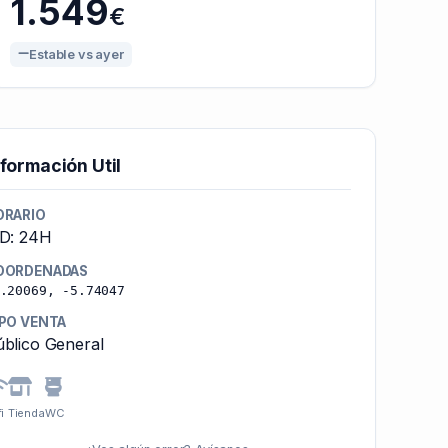
1.549
€
Estable vs ayer
nformación Util
ORARIO
-D: 24H
OORDENADAS
.20069, -5.74047
IPO VENTA
blico General
i
Tienda
WC