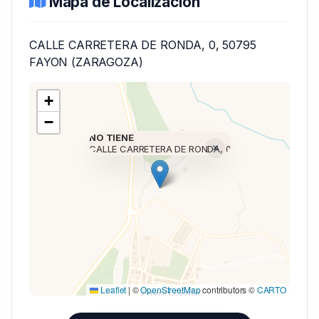
Mapa de Localización
CALLE CARRETERA DE RONDA, 0, 50795
FAYON (ZARAGOZA)
+
−
NO TIENE
×
CALLE CARRETERA DE RONDA, 0
Cargando mapa (V7 Inline)...
Leaflet
|
©
OpenStreetMap
contributors ©
CARTO