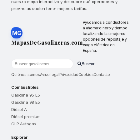
nuestro mapa interactivo y descubre qué operadores y
provincias suelen tener mejores tarifas.
Ayudamos a conductores
a ahorrar dinero y tiempo
MG
localizando las mejores
opciones de repostaje y
MapasDeGasolineras.com
carga eléctrica en
España.
Buscar
Buscar gasolineras por localidad o provincia
Quiénes somos
Aviso legal
Privacidad
Cookies
Contacto
Combustibles
Gasolina 95 E5
Gasolina 98 E5
Diésel A
Diésel premium
GLP Autogas
Explorar