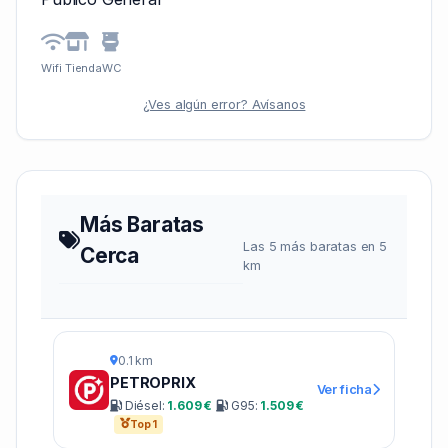
Wifi
Tienda
WC
¿Ves algún error? Avísanos
Más Baratas
Las 5 más baratas en 5
Cerca
km
0.1 km
PETROPRIX
Ver ficha
Diésel:
1.609 €
G95:
1.509 €
Top 1