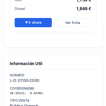
1,849 €
Diésel
Ir ahora
Ver ficha
Información Util
HORARIO
L-D: 07:00-23:00
COORDENADAS
38.59322, -0.05492
TIPO VENTA
Público General