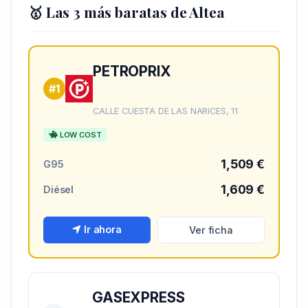
🥇 Las 3 más baratas de Altea
PETROPRIX
#1
CALLE CUESTA DE LAS NARICES, 11
LOW COST
1,509 €
G95
1,609 €
Diésel
Ir ahora
Ver ficha
GASEXPRESS