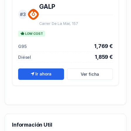
GALP
#3
Carrer De La Mar, 157
LOW COST
1,769 €
G95
1,859 €
Diésel
Ir ahora
Ver ficha
Información Util