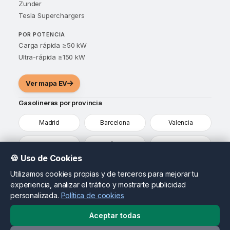
Zunder
Tesla Superchargers
POR POTENCIA
Carga rápida ≥50 kW
Ultra-rápida ≥150 kW
Ver mapa EV
Gasolineras por provincia
Madrid
Barcelona
Valencia
Sevilla
Málaga
Alicante
🍪 Uso de Cookies
Murcia
Vizcaya
Ver todas
Utilizamos cookies propias y de terceros para mejorar tu
experiencia, analizar el tráfico y mostrarte publicidad
¿Eres propietario de una gasolinera?
personalizada.
Política de cookies
Destaca tu estación, actualiza tus precios y llega a
conductores que ya están comparando opciones en tu
Aceptar todas
zona.