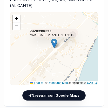
(ALICANTE)
+
−
GASEXPRESS
×
PARTIDA EL PLANET, 161, 161
Cargando mapa (V7 Inline)...
Leaflet
|
©
OpenStreetMap
contributors ©
CARTO
Navegar con Google Maps