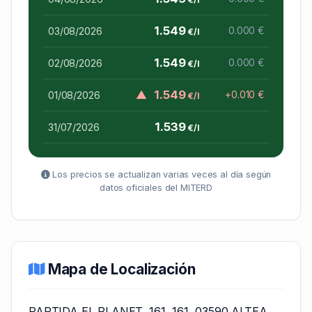
1.549
03/08/2026
0.000 €
€/l
1.549
02/08/2026
0.000 €
€/l
▲
1.549
01/08/2026
+0.010 €
€/l
1.539
31/07/2026
€/l
Los precios se actualizan varias veces al día según
datos oficiales del MITERD
Mapa de Localización
PARTIDA EL PLANET, 161, 161, 03590 ALTEA