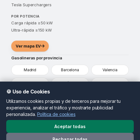
Tesla Superchargers
POR POTENCIA
Carga rápida ≥50 kW
Ultra-rápida ≥150 kW
Ver mapa EV
Gasolineras por provincia
Madrid
Barcelona
Valencia
Sevilla
Málaga
Alicante
🍪 Uso de Cookies
Murcia
Vizcaya
Ver todas
Utilizamos cookies propias y de terceros para mejorar tu
experiencia, analizar el tráfico y mostrarte publicidad
¿Eres propietario de una gasolinera?
personalizada.
Política de cookies
Destaca tu estación, actualiza tus precios y llega a
conductores que ya están comparando opciones en tu
Aceptar todas
zona.
Rechazar todas
Contactar como propietario