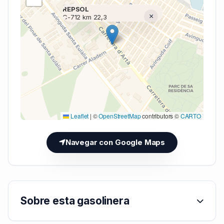
REPSOL
×
C-712 km 22,3
Cargando mapa (V7 Inline)...
Leaflet
|
©
OpenStreetMap
contributors ©
CARTO
Navegar con Google Maps
Sobre esta gasolinera