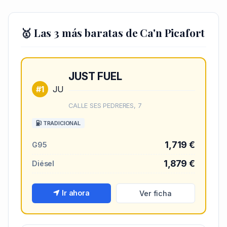
🥇 Las 3 más baratas de Ca'n Picafort
JUST FUEL
#1
JU
CALLE SES PEDRERES, 7
TRADICIONAL
1,719 €
G95
1,879 €
Diésel
Ir ahora
Ver ficha