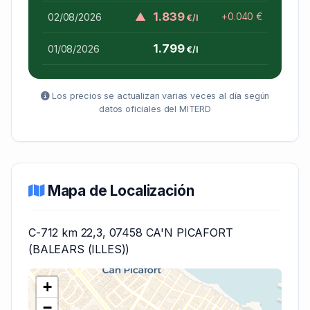
▲
1.839
02/08/2026
+0.040 €
€/l
1.799
01/08/2026
€/l
Los precios se actualizan varias veces al día según
datos oficiales del MITERD
Mapa de Localización
C-712 km 22,3, 07458 CA'N PICAFORT
(BALEARS (ILLES))
+
−