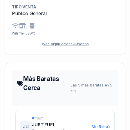
TIPO VENTA
Público General
Wifi
Tienda
WC
¿Ves algún error? Avísanos
Más Baratas
Las 5 más baratas en 5
Cerca
km
1.1 km
JUST FUEL
JU
Ver ficha