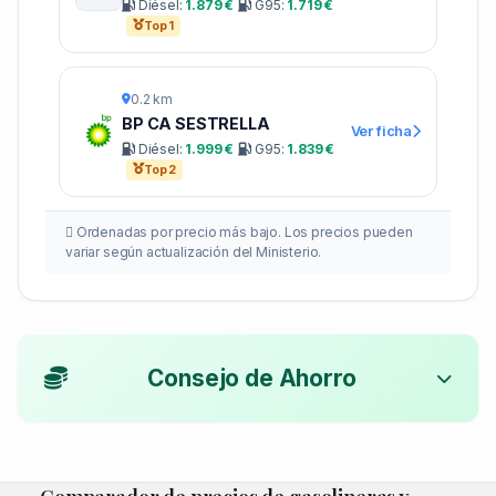
Diésel:
1.879 €
G95:
1.719 €
Top 1
0.2 km
BP CA SESTRELLA
Ver ficha
Diésel:
1.999 €
G95:
1.839 €
Top 2
Ordenadas por precio más bajo. Los precios pueden
variar según actualización del Ministerio.
Consejo de Ahorro