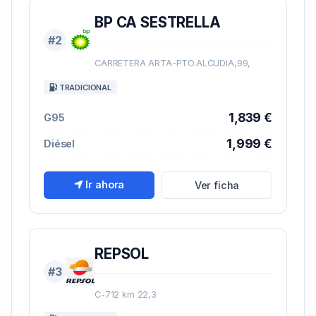
BP CA SESTRELLA
#2
CARRETERA ARTA-PTO.ALCUDIA,99,
TRADICIONAL
1,839 €
G95
1,999 €
Diésel
Ir ahora
Ver ficha
REPSOL
#3
C-712 km 22,3