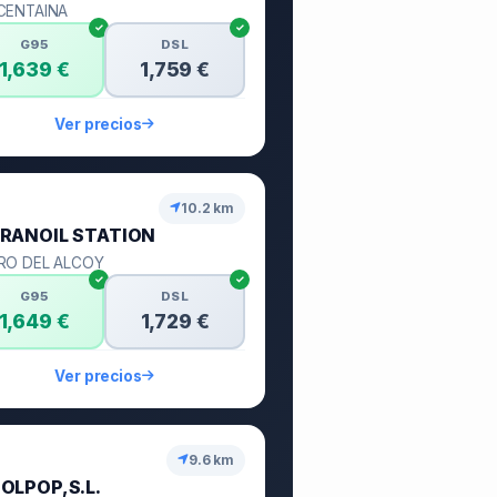
CENTAINA
G95
DSL
1,639 €
1,759 €
Ver precios
10.2 km
RANOIL STATION
RO DEL ALCOY
G95
DSL
1,649 €
1,729 €
Ver precios
9.6 km
OLPOP,S.L.