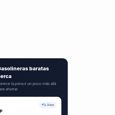
asolineras baratas
cerca
erece la pena ir un poco más allá
ara ahorrar
2.3 km
P