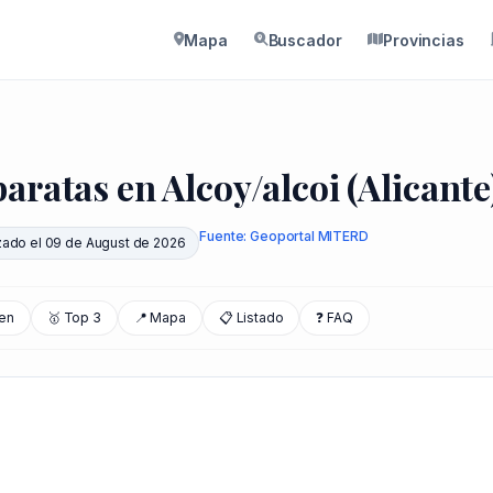
Mapa
Buscador
Provincias
aratas en Alcoy/alcoi (Alicante
Fuente: Geoportal MITERD
zado el 09 de August de 2026
en
🥇 Top 3
📍 Mapa
📋 Listado
❓ FAQ