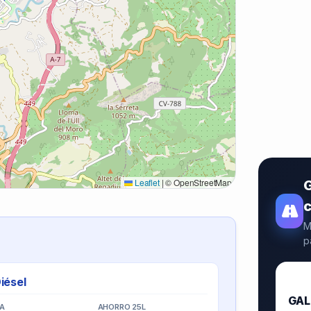
Leaflet
|
© OpenStreetMap
G
M
p
iésel
🥇
GAL
IA
AHORRO 25L