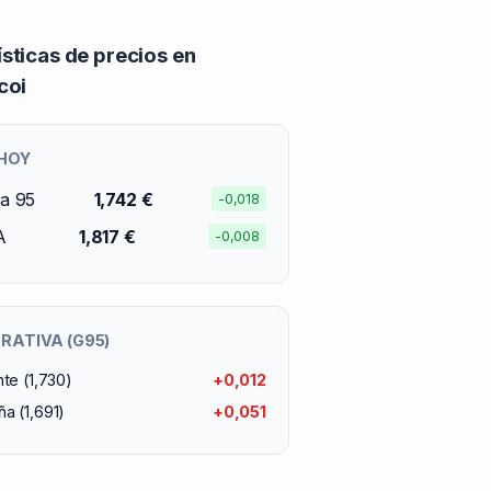
ísticas de precios en
coi
 HOY
na 95
1,742 €
-0,018
A
1,817 €
-0,008
ATIVA (G95)
nte (1,730)
+0,012
a (1,691)
+0,051