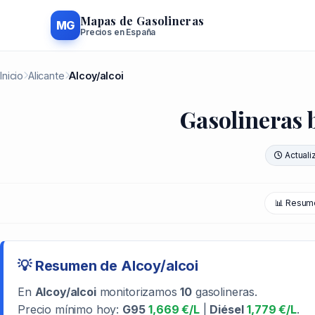
Mapas de Gasolineras
MG
Precios en España
Inicio
Alicante
Alcoy/alcoi
Gasolineras b
Actuali
📊 Resum
💡 Resumen de Alcoy/alcoi
En
Alcoy/alcoi
monitorizamos
10
gasolineras.
Precio mínimo hoy:
G95
1,669 €/L
|
Diésel
1,779 €/L
.