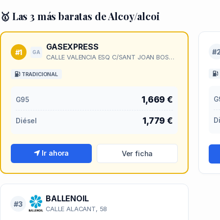
🥇 Las 3 más baratas de Alcoy/alcoi
GASEXPRESS
#
#1
GA
CALLE VALENCIA ESQ C/SANT JOAN BOSCO, 1
TRADICIONAL
1,669 €
G
G95
1,779 €
D
Diésel
Ir ahora
Ver ficha
BALLENOIL
#3
CALLE ALACANT, 58