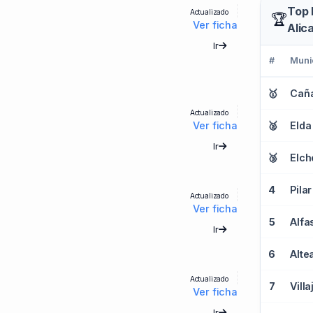
Top 
Actualizado
🏆
Ver ficha
Alic
Ir
#
Muni
🥇
Cañ
Actualizado
🥈
Elda
Ver ficha
Ir
🥉
Elch
4
Actualizado
Ver ficha
5
Ir
6
Alte
Actualizado
7
Ver ficha
Ir