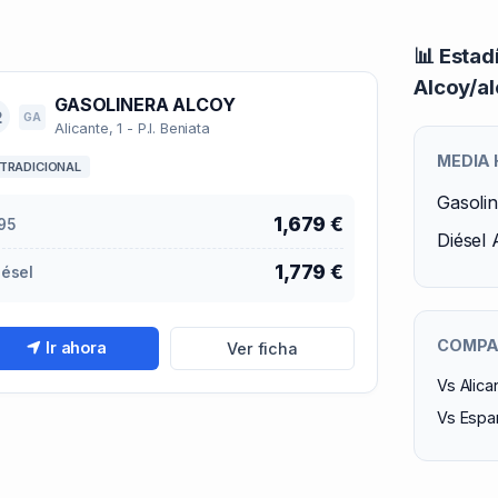
📊 Estad
Alcoy/al
GASOLINERA ALCOY
2
GA
Alicante, 1 - P.I. Beniata
MEDIA
TRADICIONAL
Gasoli
1,679 €
95
Diésel 
1,779 €
iésel
COMPAR
Ir ahora
Ver ficha
Vs Alica
Vs Españ