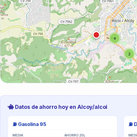
4
2
Datos de ahorro hoy en Alcoy/alcoi
⛽ Gasolina 95
⛽ D
MEDIA
AHORRO 25L
MED