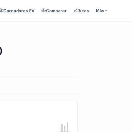
Cargadores EV
Comparar
Rutas
Más
)
📊