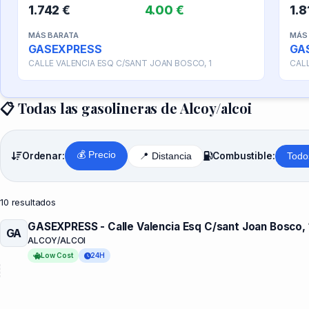
1.742 €
4.00 €
1.8
MÁS BARATA
MÁS
GASEXPRESS
GA
CALLE VALENCIA ESQ C/SANT JOAN BOSCO, 1
CALL
📋 Todas las gasolineras de Alcoy/alcoi
💰 Precio
Ordenar:
Combustible:
📍 Distancia
Todo
10 resultados
GASEXPRESS - Calle Valencia Esq C/sant Joan Bosco, 
GA
ALCOY/ALCOI
Low Cost
24H