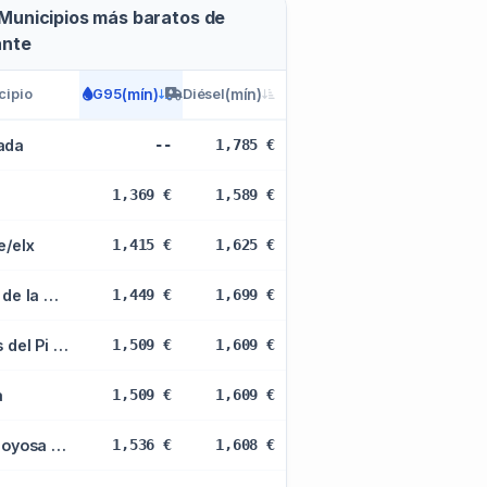
Municipios más baratos de
ante
cipio
(mín)
(mín)
G95
Diésel
ada
--
1,785 €
1,369 €
1,589 €
e/elx
1,415 €
1,625 €
Pilar de la Horadada
1,449 €
1,699 €
Alfas del Pi (l')
1,509 €
1,609 €
a
1,509 €
1,609 €
Villajoyosa / Vila Joiosa (la)
1,536 €
1,608 €