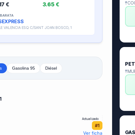
CO
17 €
3.65 €
 BARATA
SEXPRESS
E VALENCIA ESQ C/SANT JOAN BOSCO, 1
🥈
PET
s
Gasolina 95
Diésel
MU
1
Actualizado
🥉
#1
GAS
Ver ficha