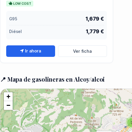
LOW COST
1,679 €
G95
1,779 €
Diésel
Ir ahora
Ver ficha
📍 Mapa de gasolineras en Alcoy/alcoi
+
−