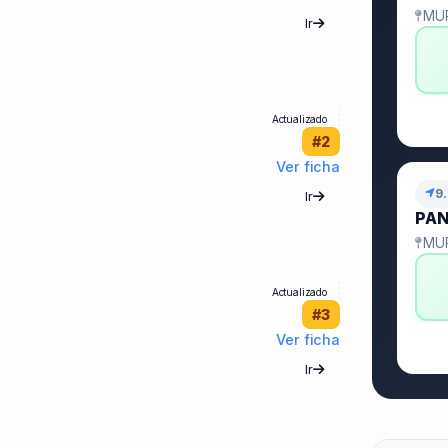
MU
Ir
Actualizado
#2
Ver ficha
9
Ir
PA
MU
Actualizado
#3
Ver ficha
Ir