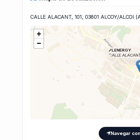
CALLE ALACANT, 101, 03801 ALCOY/ALCOI (
+
−
PLENERGY
CALLE ALACANT
Cargando mapa 
Navegar co