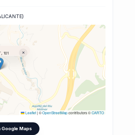
ALICANTE)
×
, 101
(V7 Inline)...
Leaflet
|
©
OpenStreetMap
contributors ©
CARTO
n Google Maps