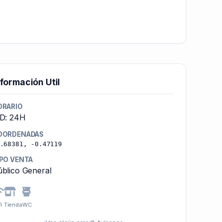
nformación Util
ORARIO
-D: 24H
OORDENADAS
.68381, -0.47119
IPO VENTA
blico General
i
Tienda
WC