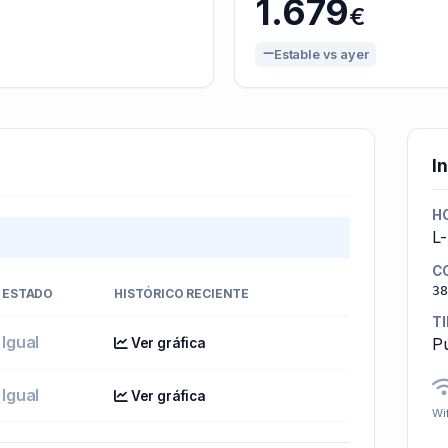
1.679
€
Estable vs ayer
I
H
L
C
38
ESTADO
HISTÓRICO RECIENTE
T
Igual
Pú
Ver gráfica
Igual
Ver gráfica
Wif