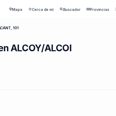
Mapa
Cerca de mí
Buscador
Provincias
CANT, 101
 en ALCOY/ALCOI