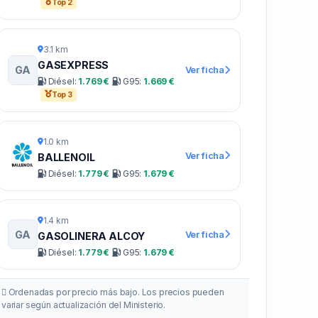
Top 2
3.1 km
GASEXPRESS
GA
Ver ficha
Diésel:
1.769 €
G95:
1.669 €
Top 3
1.0 km
Ver ficha
BALLENOIL
Diésel:
1.779 €
G95:
1.679 €
1.4 km
GA
Ver ficha
GASOLINERA ALCOY
Diésel:
1.779 €
G95:
1.679 €
Ordenadas por precio más bajo. Los precios pueden
variar según actualización del Ministerio.