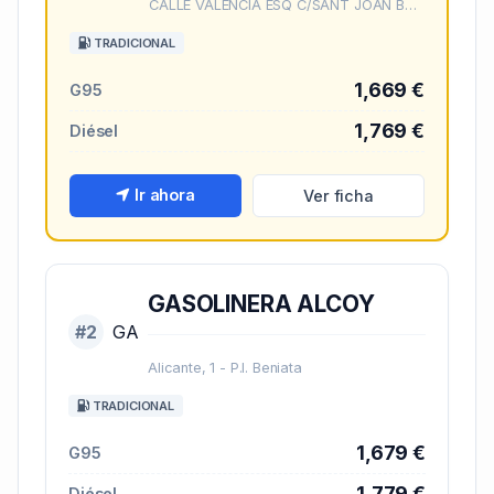
CALLE VALENCIA ESQ C/SANT JOAN BOSCO, 1
TRADICIONAL
1,669 €
G95
1,769 €
Diésel
Ir ahora
Ver ficha
GASOLINERA ALCOY
#2
GA
Alicante, 1 - P.I. Beniata
TRADICIONAL
1,679 €
G95
1,779 €
Diésel