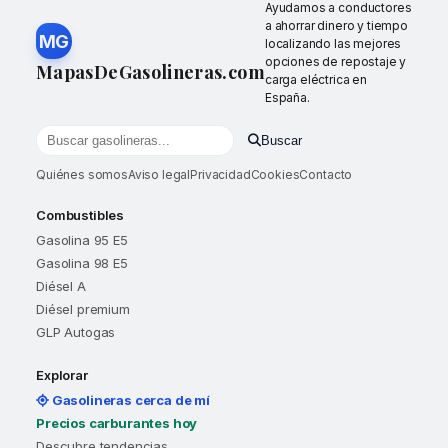
Ayudamos a conductores
a ahorrar dinero y tiempo
MG
localizando las mejores
opciones de repostaje y
MapasDeGasolineras.com
carga eléctrica en
España.
Buscar
Buscar gasolineras por localidad o provincia
Quiénes somos
Aviso legal
Privacidad
Cookies
Contacto
Combustibles
Gasolina 95 E5
Gasolina 98 E5
Diésel A
Diésel premium
GLP Autogas
Explorar
Gasolineras cerca de mí
Precios carburantes hoy
Descubre tendencias