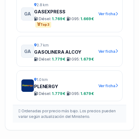
2.8 km
GASEXPRESS
GA
Ver ficha
Diésel:
1.769 €
G95:
1.669 €
Top 3
0.7 km
GA
Ver ficha
GASOLINERA ALCOY
Diésel:
1.779 €
G95:
1.679 €
1.0 km
Ver ficha
PLENERGY
Diésel:
1.779 €
G95:
1.679 €
Ordenadas por precio más bajo. Los precios pueden
variar según actualización del Ministerio.